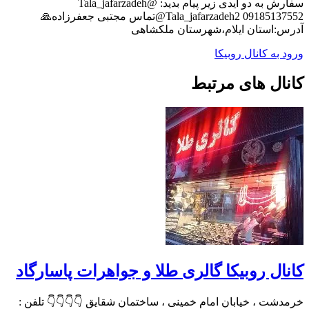
سفارش به دو آیدی زیر پیام بدید: @Tala_jafarzadeh
@Tala_jafarzadeh2 09185137552تماس مجتبی جعفرزاده🙏
آدرس:استان ایلام،شهرستان ملکشاهی
ورود به کانال روبیکا
کانال های مرتبط
کانال روبیکا گالری طلا و جواهرات پاسارگاد
خرمدشت ، خیابان امام خمینی ، ساختمان شقایق 👇👇👇👇 تلفن :