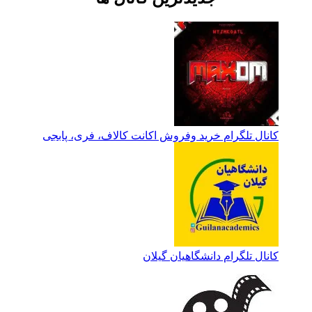
کانال تلگرام خرید وفروش اکانت کالاف، فری، پابجی
کانال تلگرام دانشگاهیان گیلان