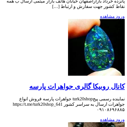
پانزده خرداد بازاراصفهان خیابان هاتف بازار میثمی ارسال ب همه
نقاط کشور جهت سفارش و ارتباط […]
ورود
مشاهده
کانال روبیکا گالری جواهرات پارسه
نماینده رسمی پیجturk20shop جواهرات پارسه فروش انواع
جواهرات ارسال به سراسر کشور https://t.me/turk20shop_641
۰۹۱۰۸۶۹۶۸۸۵
ورود
مشاهده