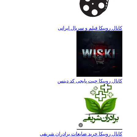
کانال روبیکا فیلم و سریال ایرانی
کانال روبیکا چیت پابجی کد دینس
کانال روبیکا خرید ضایعات برادران شریفی