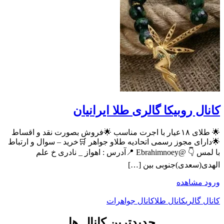
کانال روبیکا گالری طلا ایرانیان
🌟 طلای ۱۸عیار با اجرت مناسب 🌟فروش بصورت نقد و اقساط
🌟دارای مجوز رسمی اتحادیه طلاو جواهر 🛒خرید – سوال و ارتباط
با لمس 👇 @Ebrahimnoey 📍آدرس : اهواز _ نادری خ علم
الهدی(سعدی)جنوبی بین […]
ورود
مشاهده
کانال گالری
کانال طلا
کانال جواهرات
جدیدترین کانال ها