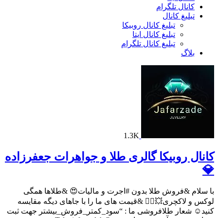
کانال تلگرام
تبلیغ کانال
تبلیغ کانال روبیکا
تبلیغ کانال ایتا
تبلیغ کانال تلگرام
بلاگ
1.3K
کانال روبیکا گالری طلا و جواهرات جعفرزاده
💎
با سلام &فروش طلا بدون #اجرت و مالیات😍 &طلاها همگی
لوکس و لاکچری💥❤️‍🔥 &قیمت های ما را با جاهای دیگه مقایسه
کنید☺️ شعار طلافروشی ما : “سود_کمتر_فروش_بیشتر جهت ثبت