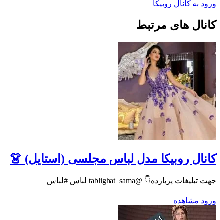
ورود به کانال روبیکا
کانال های مرتبط
کانال روبیکا مدل لباس مجلسی (استایل) 👗
جهت تبلیغات پربازده👇 @tablighat_sama لباس #لباس
ورود
مشاهده