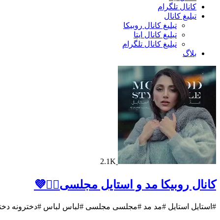
کانال تلگرام
تبلیغ کانال
تبلیغ کانال روبیکا
تبلیغ کانال ایتا
تبلیغ کانال تلگرام
بلاگ
2.1K
کانال روبیکا مد و استایل مجلسی🧚‍♀️💜
#استایل استایل #مد مد #مجلسی مجلسی #لباس لباس #دخترونه دختر