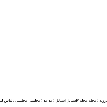
ونه #مجله مجله #استایل استایل #مد مد #مجلسی مجلسی #لباس لبا