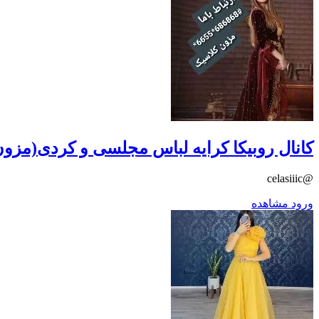
کانال روبیکا کرایه لباس مجلسی و کردی(مزو
@celasiiic
ورود
مشاهده