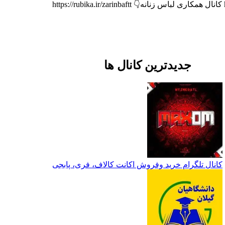
جدیدترین کانال ها
کانال تلگرام خرید وفروش اکانت کالاف، فری، پابجی