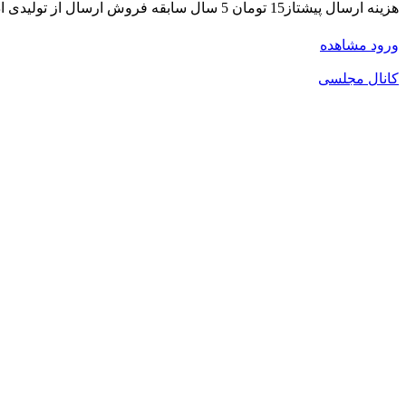
هزینه ارسال پیشتاز15 تومان 5 سال سابقه فروش ارسال از تولیدی ادمین ثبت👇 @Zarinbaaft کانال کد و رضایت👇 https://rubika.ir/kodzarin کانال همکاری لباس زنانه👇 https://rubika.ir/zarinbaftt
ورود
مشاهده
کانال مجلسی