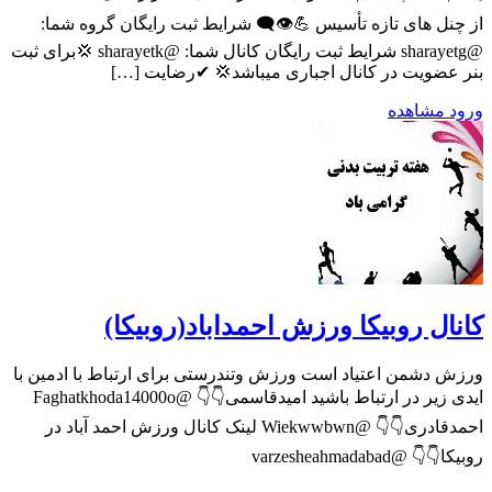
از چنل های تازه تأسیس 💪⁦👁️‍🗨️⁩ شرایط ثبت رایگان گروه شما:
@sharayetg شرایط ثبت رایگان کانال شما: @sharayetk 💢برای ثبت
بنر عضویت در کانال اجباری میباشد💢 ✔رضایت […]
ورود
مشاهده
کانال روبیکا ورزش احمداباد(روبیکا)
ورزش دشمن اعتیاد است ورزش وتندرستی برای ارتباط با ادمین با
ایدی زیر در ارتباط باشید امیدقاسمی👇👇 @Faghatkhoda14000o
احمدقادری👇👇 @Wiekwwbwn لینک کانال ورزش احمد آباد در
روبیکا👇👇 @varzesheahmadabad