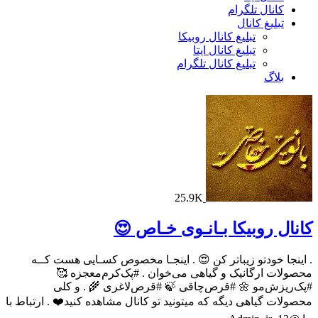
کانال تلگرام
تبلیغ کانال
تبلیغ کانال روبیکا
تبلیغ کانال ایتا
تبلیغ کانال تلگرام
بلاگ
25.9K
کانال روبیکا بـانـوی خـاص 😍
. اینجا خودتو زیباتر کن 😍 . اینجـا مخصوص کسـایی هست کــه
محصولات ارگانیک و گیاهی می‌خوان . #پک‌کرم‌معجزه 🥰
#پک‌ریزش‌مو 🌼 #قرص‌چاقی 🍃 #قرص‌لاغری 🌾 . و کلی
محصولات گیاهی دیگه که میتونید تو کانال مشاهده کنید❤️ . ارتباط با