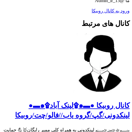
ما @Admin_ir_13
ورود به کانال روبیکا
کانال های مرتبط
کانال روبیکا ●▬๑۩لینک آباد۩๑▬●
لینکدونی/گپ/گروه یاب//فالو/چت/روبیکا
﷽ لینکدونی به همراه کلی ممبر رایگان🥇💪 حمایت