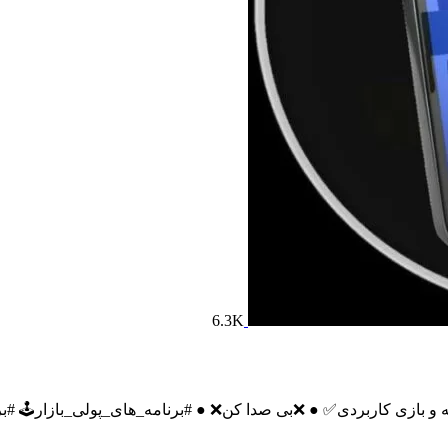
6.3K
.الله.الرحمان.الرحیم🌹 ╠═ ● 🇮🇷خوش امدید🇮🇷 برنامه و بازی کاربردی✅ ● ❌بی صدا کن❌ ● #