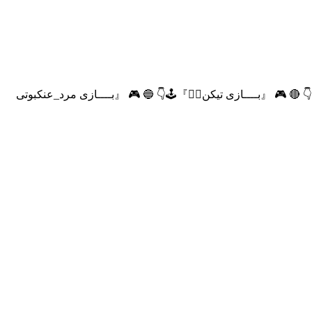
ی💧』🕹👇 🔴 🎮 『بــــازی تیکن🏃‍♂』🕹👇 🔵 🎮 『بــــازی مرد_عنکبوتی