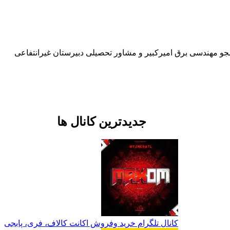
و مهندسی برق امیرکبیر و مشاور تحصیلی دبیرستان غیرانتفاعی
جدیدترین کانال ها
کانال تلگرام خرید وفروش اکانت کالاف، فری، پابجی