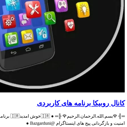
کانال روبیکا برنامه های کاربردی
═╣ 🌹بسم
امنیت و بازگردانی پیج های اینستاگرام @Bazgarduni ●