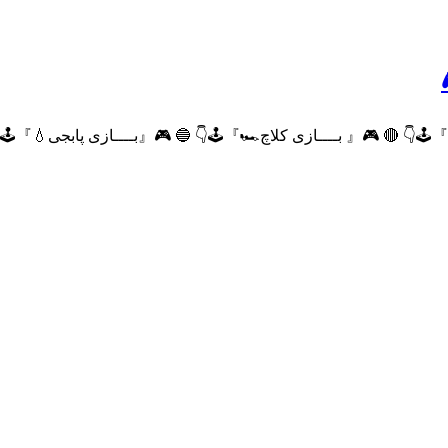
ازی کلاف_دیوتی_😍』🕹👇 🔴 🎮『 بــــازی کلاچ🏎』🕹👇 🔵 🎮『بــــازی پابج