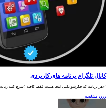
کانال تلگرام برنامه های کاربردی
✅هر برنامه که فکرشو بکنی اینجا هست فقط کافیه #سرچ کنید ربات درخواست برنامه👇👇 @Binamadminbot اینستاگرام 
ورود
مشاهده