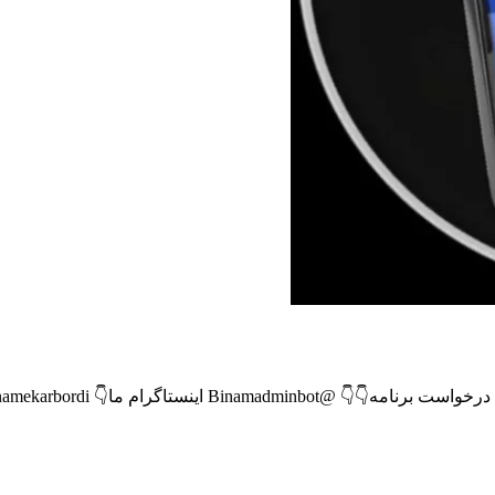
ما👇 instagram.com/_u/barnamekarbordi