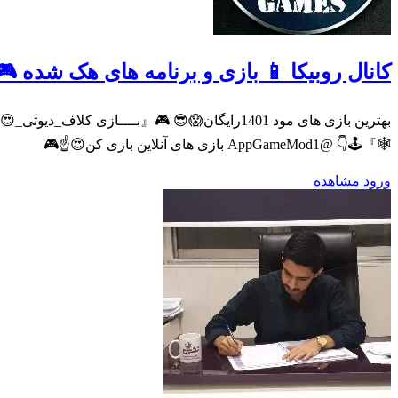
کانال روبیکا 📱 بازی و برنامه های هک شده 🎮
بهترین بازی های مود 1401رایگان😱😎 🎮『بــــ
🕸』🕹👇 @AppGameMod1 بازی های آنلاین بازی کن😍☝️🎮‌‌ ‌ ‌‌
ورود
مشاهده