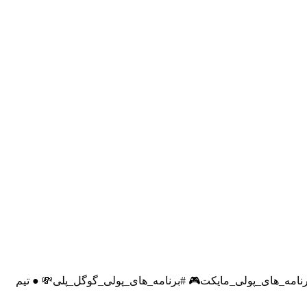
برنامه_های_پولی_بازار🕹 #برنامه_های_پولی_مایکت🎮 #برنامه_های_پولی_گوگل_پلی💸 ● تیم