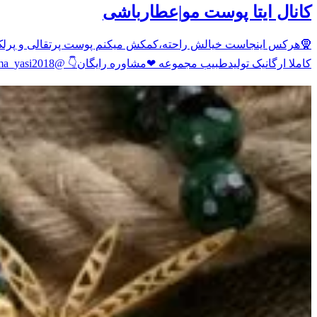
کانال ایتا پوست مو|عطارباشی
کاملا ارگانیک تولیدطبیب مجموعه ❤مشاوره رایگان👇 @ma_yasi2018