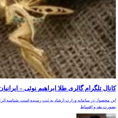
کانال تلگرام گالری طلا ابراهیم نوئی – ایرانیان
بصورت نقد و اقساط