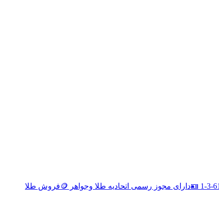
این محصول در سامانه وزارت ارشاد به ثبت رسیده است. شناسه اثر: telegram.me/ttnoey ثبت کننده اثر: ابراهیم نوئی کد شامد: 1-1-717771-61-3-1 🪪دارای مجوز رسمی اتحادیه طلا وجواهر 🪙فروش طلا