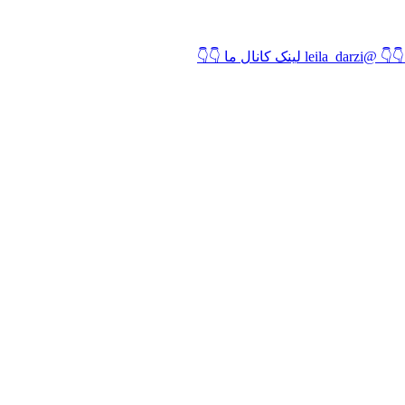
لیلا درزی 💢مشاور مالی بیمه پاسارگاد 💢 💢دارای کد رسمی بیمه مرکزی💢 کد نمایندگی 103239 تاریخ افتتاح کانال 1401/12/11 آیدی کانال 👇👇 @leila_darzi لینک کانال ما 👇👇