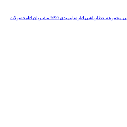
🧕هرکس اینجاست خیالش راحته،کمکش میکنم پوست پرتقالی و پرلک نداشته باشه مطمنا شماهم به پوست شفافت میرسی ☑️نماینده رسمی مجموعه عطارباشی ☑️رضایتمندی 90% مشتریان ☑️محصولات