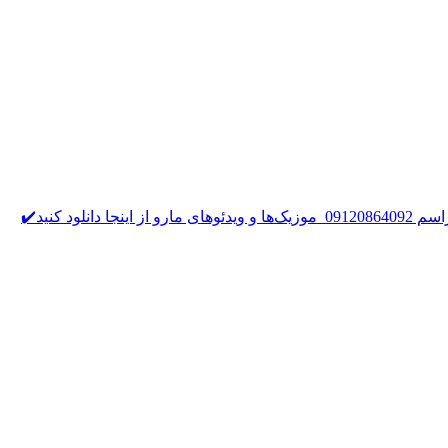
کانال رسمی استاد حمزه بیرانوند ‌ @eiliayari • تبادل ‌ لینک پیج اینستاگرام ، دنبال کنید👇🏻 Instagram.com/hamzeh.beiranvand.official ‌ رزرو مراسم 09120864092 ‌ موزیک‌ها و ویدئو‌های مارو از اینجا دانلود کنید✔️