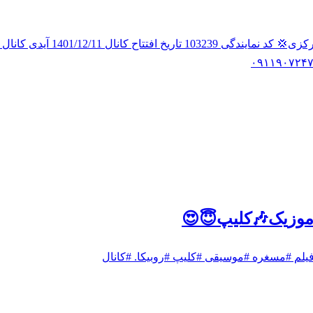
موزیک🎶کلیپ😇😍
لم #مسغره #موسیقی #کلیپ #روبیکا. #کانال