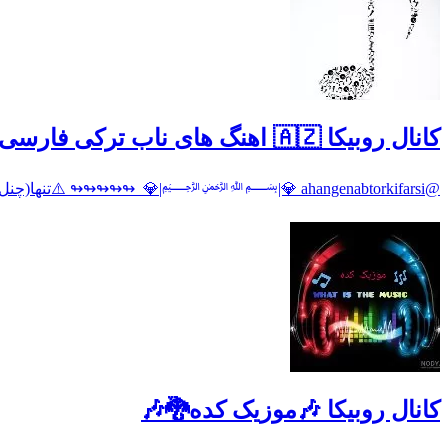
کانال روبیکا 🇦🇿 اهنگ های ناب ترکی فارسی🇦🇿
@ahangenabtorkifarsi 💎|﷽|💎 ‌ ↬↬↬↬↬ ⚠️تنها(چنل رسمی) 💯🌟کلیپ اهنگ ناب 🌟💯 # کلیپ موزیک ناب 🍺 #لف نده بزن روبیصدا @ahangenabtorkifarsi
کانال روبیکا 🎶موزیک‌ کده🐉🎶