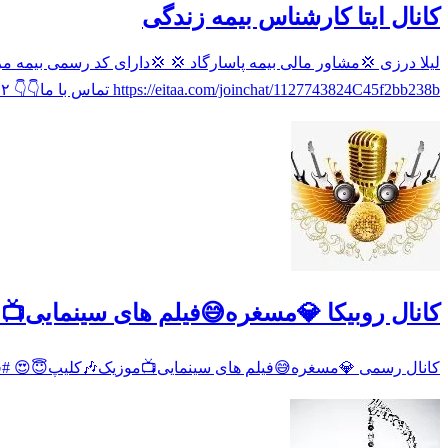
کانال ایتا کارشناس بیمه زندگی
https://eitaa.com/joinchat/1127743824C45f2bb238b تماس با ما👇👇 ۰۹۱۱۹۰۷۲۴۷۲
کانال روبیکا 💎مسغره😅فیلم های سینمایی
کانال رسمی 💎مسغره😅فیلم های سینمایی📺موزیک🎶کلیپ😇😍 #فی