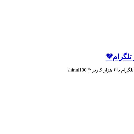
 تلگرام💜
@shirini100