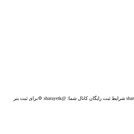
﷽ لینکدونی به همراه کلی ممبر رایگان🥇💪 حمایت از چنل های تازه تأسیس 💪⁦👁️‍🗨️⁩ شرایط ثبت رایگان گروه شما: @sharayetg شرایط ثبت رایگان کانال شما: @sharayetk 💢برای ثبت بنر