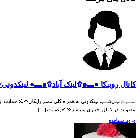
کانال روبیکا ●▬๑۩لینک آباد۩๑▬● لینکدونی/گپ/گروه یاب//فالو/چت/روبیکا
عضویت در کانال اجباری میباشد💢 ✔رضایت […]
ورود
مشاهده