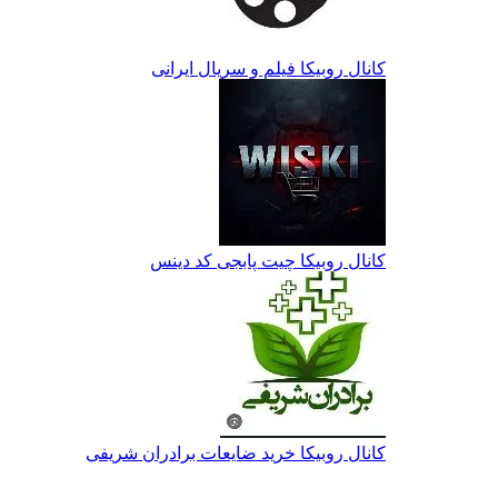
کانال روبیکا فیلم و سریال ایرانی
کانال روبیکا چیت پابجی کد دینس
کانال روبیکا خرید ضایعات برادران شریفی