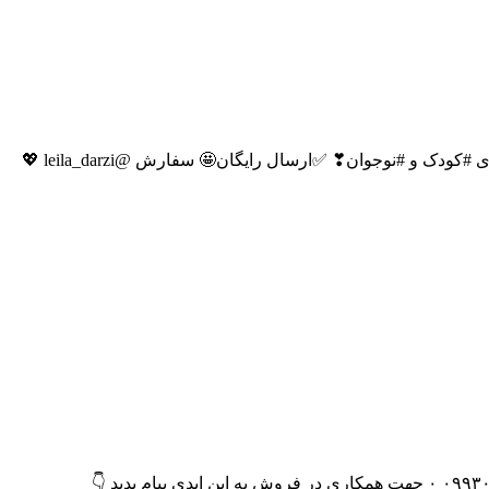
کانال پوشاک نی نی ناز 💕فقط باید باشی تو این کانال💕 تا ببینی به اندازه یک پاساژ کلی کارهای شیک و جدید مجلسی داره🥰🥰🥰 ❣لباس های #کودک و #نوجوان❣ ✅ارسال رایگان🤩 سفارش @leila_darzi 💖
تولیدی پوشاک زنانه روشنا تک به قیمت عمده #کلی_جزئی ارسال درب منزل ایدی ثبت سفارش👈 @Roshan13a شماره تماس👈 ۰۹۹۳۰۹۸۱۲۵۰ ۰ جهت همکاری در فروش به این ایدی پیام بدید 👇