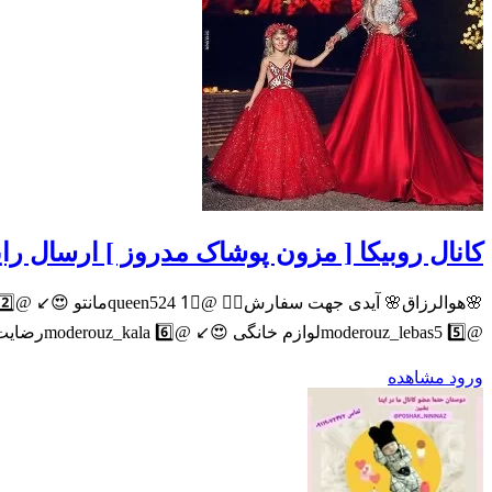
کانال روبیکا [ مزون پوشاک مدروز ] ارسال را
@moderouz_lebas5 5️⃣لوازم خانگی 😍↙️ @moderouz_kala 6️⃣رضایت مشتری😍↙️ @moderouz_rezayat مدیریت:مریم هادی حقی
ورود
مشاهده