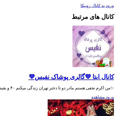
ورود به کانال روبیکا
کانال های مرتبط
کانال ایتا 💜گالری پوشاک نفیس💜
✨️من اکرم نجفی هستم مادر دو تا دختر تهران زندگی میکنم ۴۰ و بقیشو ولش کن سالمه ✨️ میخوام بهت کمک کنم که کوچولوهای نازت و خودت همیشه خوش پوش باشین شماره ی تماس : […]
ورود
مشاهده