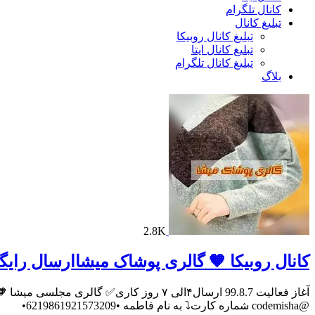
کانال تلگرام
تبلیغ کانال
تبلیغ کانال روبیکا
تبلیغ کانال ایتا
تبلیغ کانال تلگرام
بلاگ
2.8K
کانال روبیکا 🧡 گالری پوشاک میشاارسال رایگ
@codemisha شماره کارت⤵️ به نام فاطمه •6219861921573209•