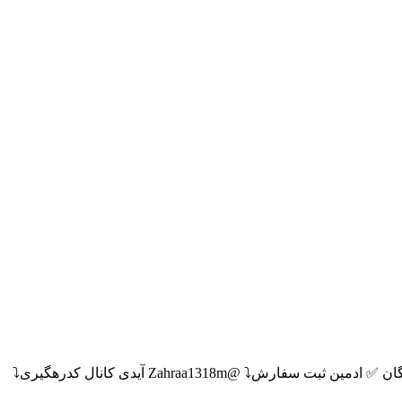
آغاز فعالیت 99.8.7 ارسال۴الی ۷ روز کاری✅ گالری مجلسی میشا 🧡 @Majlesi_Misha کیف و کفش میشا 🧡 @KifKafshMisha ارسال رایگان ✅ ادمین ثبت سفارش⤵️ @Zahraa1318m آیدی کانال کدرهگیری⤵️