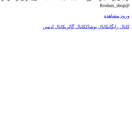
@Roshan_shop
ورود
مشاهده
کانال رایگان
کانال پوشاک
کانال گالری
کانال ادمین