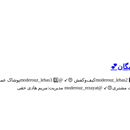
یگان💕