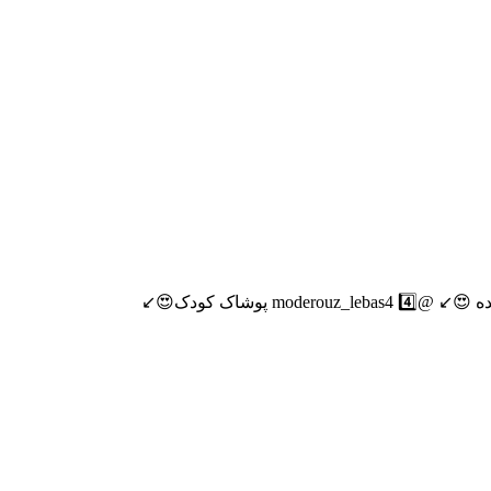
🌸هوالرزاق🌸 آیدی جهت سفارش👈🏻 @queen524 1⃣مانتو 😍↙️ @moderouz_lebas2 2️⃣کیف‌وکفش 😍↙️ @moderouz_lebas3 3️⃣پوشاک عمده 😍↙️ @moderouz_lebas4 4️⃣ پوشاک کودک😍↙️