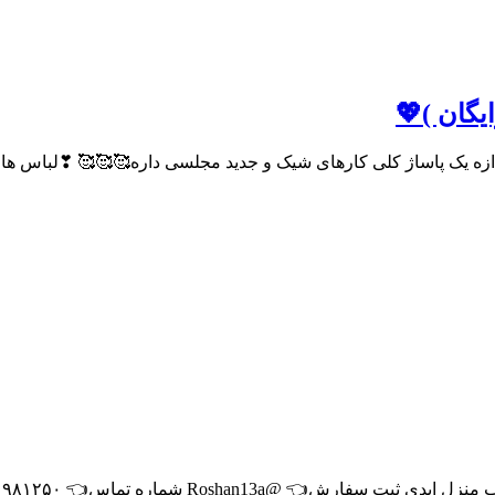
یگان )💖