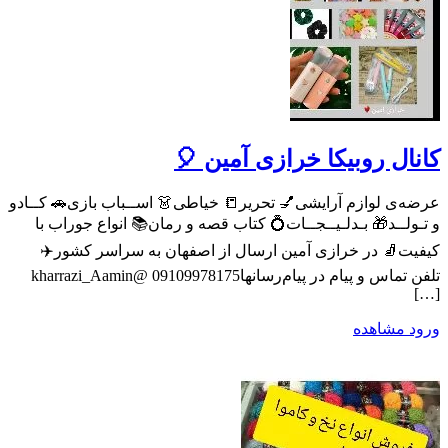
کانال روبیکا خرازی آمین 🎈
عرضه‌ی لوازم آرایشی💅 تحریر📒 خیاطی👗 اســباب بازی🚗 کــادو
و تـولــد🎁 بـدلـیــجــات💍 کتاب قصه و رمان📚 انواع جوراب با
کیفیت🧦 در خرازی آمین ارسال از اصفهان به سراسر کشور✈️
تلفن تماس و پیام در پیام‌رسانها09109978175 @kharrazi_Aamin
[…]
ورود
مشاهده