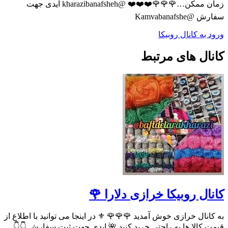
زمان ممکن…🌹🌹🌹❤️❤️❤️ @kharazibanafsheh آیدی جهت
سفارش @Kamvabanafshe
ورود به کانال روبیکا
کانال های مرتبط
کانال روبیکا خرازی دلارا 🌹
به کانال خرازی خوش آمدید 🌹🌹🌹 ⚜ در اینجا می توانید با اطلاع از
قیمت کالا ها به راحتی خرید کنید 🌺 ایدی جهت ثبت سفارش 👇👇