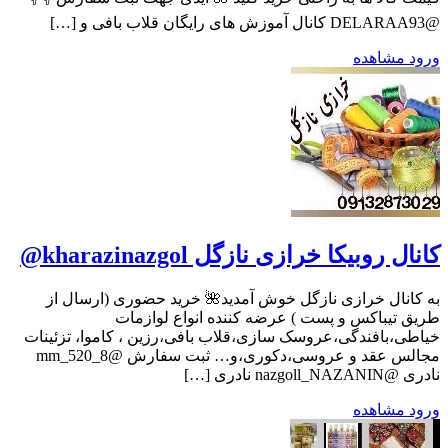
@DELARAA93 کانال آموزش های رایگان قلاب بافی و […]
ورود
مشاهده
کانال روبیکا خرازی نازگل kharazinazgol@
به کانال خرازی نازگل خوش آمدید🌺 خرید حضوری (ارسال از
طریق تیباکس و پست ) عرضه کننده انواع لوازمات
خیاطی،بافندگی،عروسک سازی،قلاب بافی،رزین ، کاموا، تزئینات
مجالس عقد و عروسی،دکوری،و… ثبت سفارش @mm_520_8
نادری @nazgoll_NAZANIN نادری […]
ورود
مشاهده