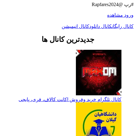
#رپ @Rapfares2024
ورود
مشاهده
کانال رایگان
کانال دانلود
کانال انیمیشن
جدیدترین کانال ها
کانال تلگرام خرید وفروش اکانت کالاف، فری، پابجی