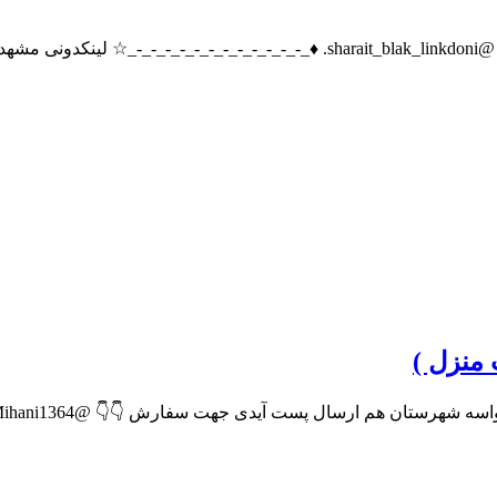
_مشهد
 منزل )