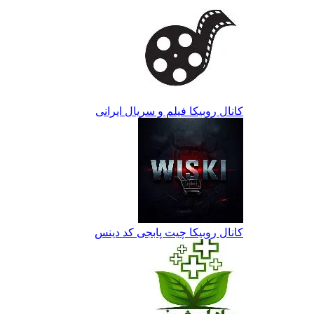
کانال روبیکا فیلم و سریال ایرانی
کانال روبیکا چیت پابجی کد دینس