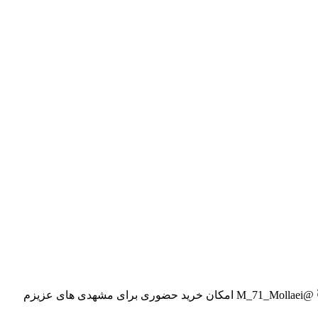
فروشگاه آرایشی ماتیک شاپ💄😍 ارسال ب تمام نقاط مشهد در کمتر از یک ساعت ارسال ب سراسر ایران 😍 💃🏼💃🏼💃🏼 خرید=پی وی😇 @M_71_Mollaei امکان خرید حضوری برای مشهدی های عزیزم