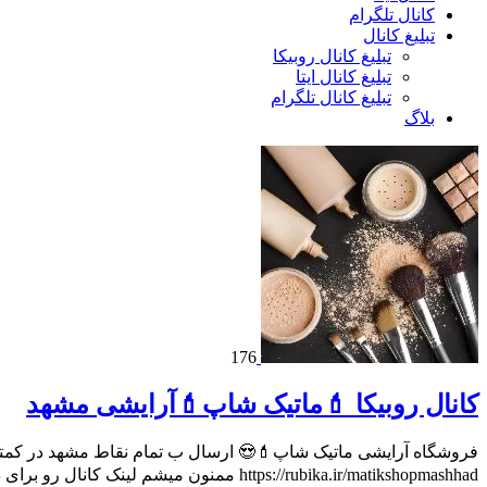
کانال تلگرام
تبلیغ کانال
تبلیغ کانال روبیکا
تبلیغ کانال ایتا
تبلیغ کانال تلگرام
بلاگ
176
کانال روبیکا 💄ماتیک شاپ💄آرایشی مشهد
https://rubika.ir/matikshopmashhad ممنون میشم لینک کانال رو برای دوستانتون بفرستید❤️❤️❤️