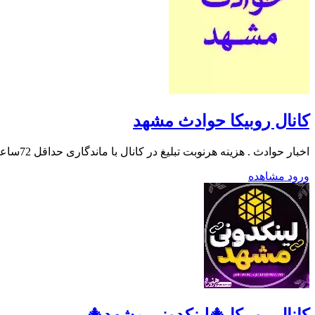
کانال روبیکا حوادث مشهد
اخبار حوادث . هزینه هرنوبت تبلیغ در کانال با ماندگاری حداقل 72ساعت مبلغ 60 هزارتومن . ادمین: @admin_mashhad . تعرفه تبلیغات: @tabligh_passargad .
ورود
مشاهده