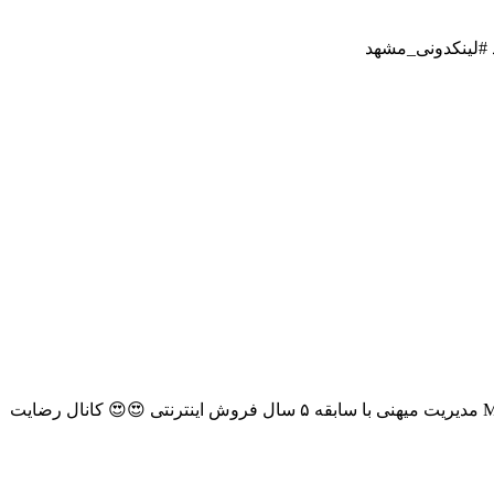
پوشاک میهنی مشهد مشهد تسویه درب منزل فروش حضوری ندارم واسه شهرستان هم ارسال پست آیدی جهت سفارش 👇👇 @Mihani1364 مدیریت میهنی با سابقه ۵ سال فروش اینترنتی 😍😍 کانال رضایت