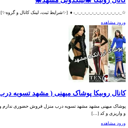
کانال روبیکا 🎄لینکدونی مشهد🎄
☆_-_-_-_-_-_-_-_-_-_-_-_-_- ♦️ ‌‌ [✨️شرایط ثبت، لینک کانال و گروه✨️] @sharait_blak_linkdoni. ♦️_-_-_-_-_-_-_-_-_-_-_-_-_☆ لینکدونی مشهد #لینکدونی
ورود
مشاهده
کانال روبیکا پوشاک میهنی ( مشهد تسویه درب
و واریزی و کد […]
ورود
مشاهده