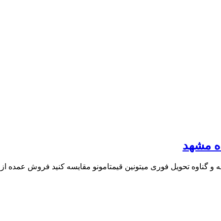
ده مشهد
ن قیمتامونو مقایسه کنید فروش عمده از ۶ عدد ب بالا تسویه مشهد درب منزل سایر شهرها قبل […]