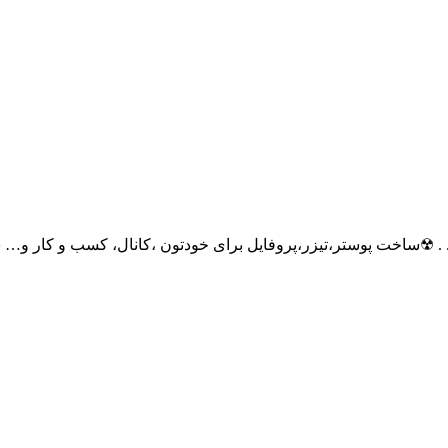
. ☢ساخت پوستر،تیزر،پروفایل برای خودتون ،کانال، کسب و کار و… سا