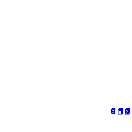
📗📕📔