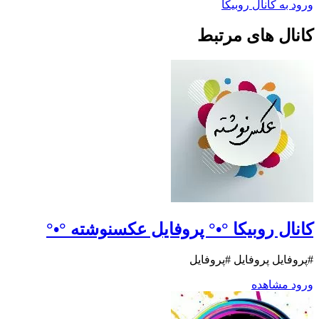
ورود به کانال روبیکا
کانال های مرتبط
کانال روبیکا °•° پروفایل عکسنوشته °•°
#پروفایل پروفایل #پروفایل
ورود
مشاهده