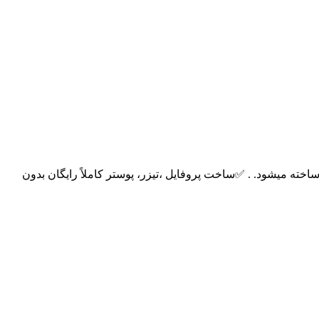
خته میشود. . ✅ساخت پروفایل ،تیزر، پوستر کاملاً رایگان بدون