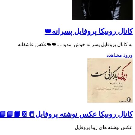
کانال روبیکا پروفایل پسرانه👑
به کانال پروفایل پسرانه خوش امدید….👑👑عکس عاشقانه
ورود
مشاهده
کانال روبیکا عکس نوشته پروفایل📒📔📙📘📘
عکس نوشته های زیبا پروفایل