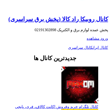
کانال روبیکا راد کالا (پخش برق سراسری)
پخش عمده لوازم برق و الکتریک 02191302898
ورود
مشاهده
کانال ایران
کانال سراسری
جدیدترین کانال ها
کانال تلگرام خرید وفروش اکانت کالاف، فری، پابجی