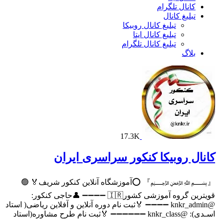
کانال تلگرام
تبلیغ کانال
تبلیغ کانال روبیکا
تبلیغ کانال ایتا
تبلیغ کانال تلگرام
بلاگ
17.3K
کانال روبیکا کنکور سراسری ایران
『﷽』 ⭕آموزشگاه آنلاین کنکور شریف🏅 🟢
قویترین گروه آموزشی کشور🇮🇷 ➖➖➖➖ 👤حاجی کنکور:
@knkr_admin ➖➖➖➖ 🏅ثبت نام دوره آنلاین و آفلاین ریاضی( استاد
اسـدی): @knkr_class ➖➖➖➖➖➖ 🏅ثبت نام طرح مشاوره(استاد