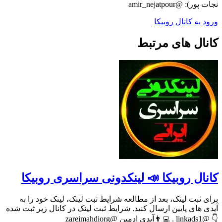
نجات پور): @amir_nejatpour
ورود به کانال روبیکا
کانال های مرتبط
کانال روبیکا 📣 لینکدونی سراسری روبیکا
برای ثبت لینک، بعد از مطالعه شرایط ثبت لینک، لینک خود را به
آیدی های پایین ارسال کنید. شرایط ثبت لینک در کانال زیر ثبت شده
👇 @linkads1 . 👨‍💻آیدی ادمین @zareimahdiorg