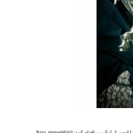
ینک زیر اقدام کنید: @Reza_pirayesh64