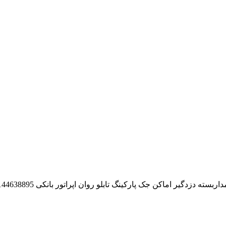
 اماکن جک پارکینگ تابلو روان اپراتور بانکی 09144638895-ارتحالی