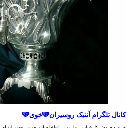
کانال تلگرام آنتیک روسیران🕎خوی🕎
خرید و فروش کارشناسی و ارزیابی انواع اجناس قدیمی جهت ارتباط با ادمین از ل