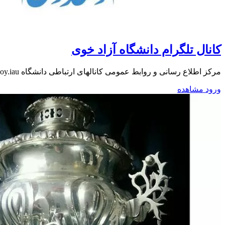
کانال تلگرام دانشگاه آزاد خوی
مرکز اطلاع رسانی و روابط عمومی کانالهای ارتباطی دانشگاه Khoy.iau.ir https://t.me/azad_khoy https://instagram.com/khoy.iau ارتباط با روابط عمومی دانشگاه: @moallem1
ورود
مشاهده