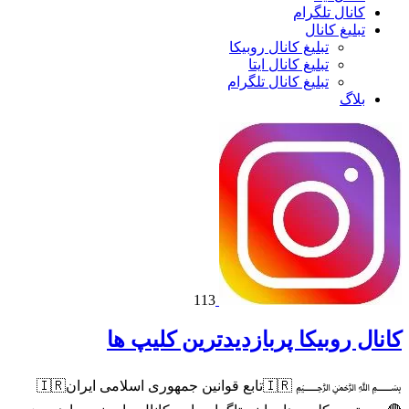
کانال تلگرام
تبلیغ کانال
تبلیغ کانال روبیکا
تبلیغ کانال ایتا
تبلیغ کانال تلگرام
بلاگ
113
کانال روبیکا پربازدیدترین کلیپ ها
﷽ ⁦⁦🇮🇷⁩تابع قوانین جمهوری اسلامی ایران🇮🇷⁩ ‌