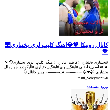
کانال روبیکا 💖💎اهنگ کلیپ لری بختیاری🎹
💙
#بختیاری بختیاری #کاظم_قادری #اهنگ_کلیپ_لری_بختیاری🥺💚
🔥 #قاسم_فاضلی #اهنگ_لری #اهنگ_بختیاری #الیگودرز چهارمال
بختیاری_🍃❤🍃 •┉┉══⟞..●..⟝═══┉ مدیر کانال 👇
@rasul_Soleymanii
ورود
مشاهده