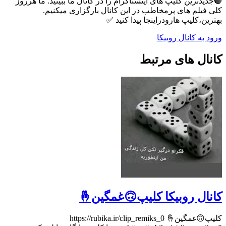
🔴جدیدترین‌ کلیپ های اینستاگرام را در کانال ما ببینید. ما هرروز
کلی فیلم های پرمخاطب در این کانال بارگزاری میکنیم.
بهترین،کلیپ هارودراینجا پیدا کنید ✅
ورود به کانال روبیکا
کانال های مرتبط
کانال روبیکا کلیپ🙃غمگین🤞
کلیپ🙃غمگین🤞 https://rubika.ir/clip_remiks_0