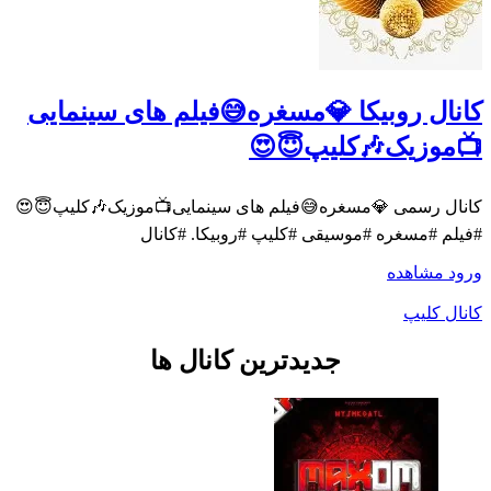
کانال روبیکا 💎مسغره😅فیلم های سینمایی
📺موزیک🎶کلیپ😇😍
کانال رسمی 💎مسغره😅فیلم های سینمایی📺موزیک🎶کلیپ😇😍
#فیلم #مسغره #موسیقی #کلیپ #روبیکا. #کانال
ورود
مشاهده
کانال کلیپ
جدیدترین کانال ها