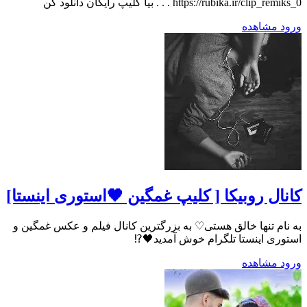
https://rubika.ir/clip_remiks_0 . . . بیا کلیپ رایگان دانلود کن
ورود
مشاهده
کانال روبیکا [ کلیپ غمگین 🖤استوری اینستا]
به نام تنها خالق هستی♡ به بزرگترین کانال فیلم و عکس غمگین و
استوری اینستا تلگرام خوش آمدید🖤⁉️
ورود
مشاهده