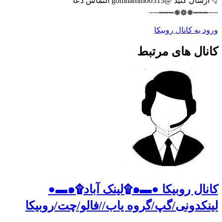
👇 ارسال کنید @gomnamm00313 التماس دعا
┄┄┅┅┅❅❁❅┅┅┅┄┄
ورود به کانال روبیکا
کانال های مرتبط
کانال روبیکا ●▬๑۩لینک آباد۩๑▬●
لینکدونی/گپ/گروه یاب//فالو/چت/روبیکا