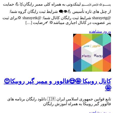
﷽ لینکدونی به همراه کلی ممبر رایگان🥇💪 حمایت
از چنل های تازه تأسیس 💪⁦👁️‍🗨️⁩ شرایط ثبت رایگان گروه شما:
@sharayetg شرایط ثبت رایگان کانال شما: @sharayetk 💢برای ثبت
بنر عضویت در کانال اجباری میباشد💢 ✔رضایت […]
ورود
مشاهده
کانال روبیکا 🤩😍فالوور و ممبر گیر روبیکا😍
🤩
تابع قوانین جمهوری اسلامی ایران 🇮🇷 دانلود رایگان برنامه های
فالوور گیر روبیکا به همراه آموزش رایگان
ورود
مشاهده