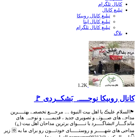
کانال تلگرام
تبلیغ کانال
تبلیغ کانال روبیکا
تبلیغ کانال ایتا
تبلیغ کانال تلگرام
بلاگ
1.2K
کانال روبیکا نوحــــہ بَشکــردی 🚩
🏴السلام علیڪ یا اهل بیت النبوة … مرجـــع تخصصے بهتــــرین
مداحے های صـــوتے و تصویری جدید ، قدیمــــے و نوحــہ های
ماندگـــار #بشاگــــرد با نـــــوای برترین مداحان اهل بیت (؏)
مداحی های شهـــــر و روستـــــای خودتـــون رو برای ما به 🆔 زیر