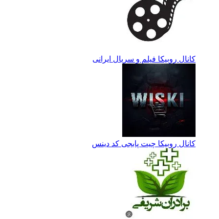
کانال روبیکا فیلم و سریال ایرانی
کانال روبیکا چیت پابجی کد دینس