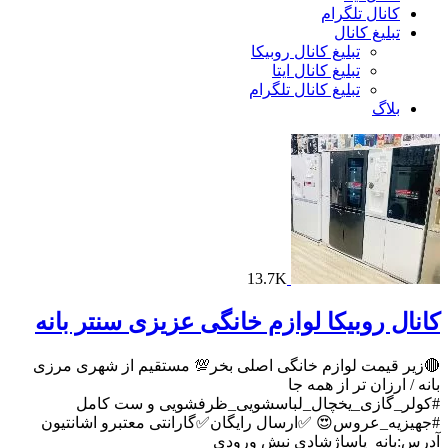
کانال تلگرام
تبلیغ کانال
تبلیغ کانال روبیکا
تبلیغ کانال ایتا
تبلیغ کانال تلگرام
بلاگ
13.7K
کانال روبیکا لوازم خانگی عزیزی سنتر بانه
🔴زیر قیمت لوازم خانگی اصلی بخر💯 مستقیم از شهری مرزی
بانه / ارزان تر از همه جا
#کولر_گازی_یخچال_لباسشویی_ظرفشویی و ست کامل
#جهیزیه_عروس😍 ✅ارسال رایگان✅گارانتی معتبرو اشانتیون
آدرس:بانه_پاساژشادی نبش ورودی