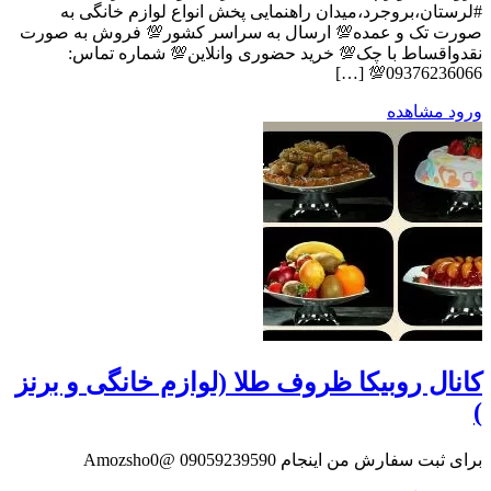
#لرستان،بروجرد،میدان راهنمایی پخش انواع لوازم خانگی به
صورت تک و عمده💯 ارسال به سراسر کشور💯 فروش به صورت
نقدواقساط با چک💯 خرید حضوری وانلاین💯 شماره تماس:
09376236066💯 […]
ورود
مشاهده
کانال روبیکا ظروف طلا (لوازم خانگی و برنز
)
برای ثبت سفارش من اینجام 09059239590 @Amozsho0