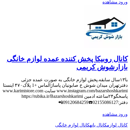
ورود
مشاهده
کانال روبیکا پخش کننده عمده لوازم خانگی
بازارشوش کریمی
با۱۳سال سابقه.پخش لوازم خانگی به صورت عمده جزئی
دفترتهران میدان شوش خ صابونیان پاساژالماس +1 پلاک۴۷۰ اینستا
www.instagram.com/bazarshoshkarimi سایت www.karimistore.com
پاسخگو۲۴ساعته ادمین https://rubika.ir/Bazarshoshkarimi
دفتر:02155086127☎️09120684259📲
ورود
مشاهده
کانال لوازم
کانال بانه
کانال لوازم خانگی