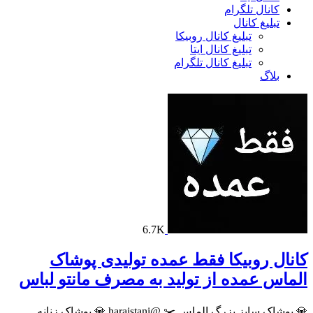
کانال تلگرام
تبلیغ کانال
تبلیغ کانال روبیکا
تبلیغ کانال ایتا
تبلیغ کانال تلگرام
بلاگ
6.7K
کانال روبیکا فقط عمده تولیدی پوشاک
الماس عمده از تولید به مصرف مانتو لباس
💎 پوشاک سایز بزرگ الماس ✂️ @harajstani 💎 پوشاک زنانه