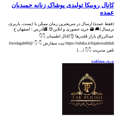
کانال روبیکا تولیدی پوشاک زنانه حمیدیان
عمده
(فقط عمده) ارسال در سریعترین زمان ممکن با {پست، باربری،
ترمینال}🚚 🗃 خرید حضوری و انلاین😍 🏬آدرس ؛ اصفهان خ
عبدالرزاق بازار قلندرها 👌کانال اطمینان 👇👇
https://rubika.ir/bijakersaltilidi ثبت سفارش 👇 👇 @foroshgah00
تلفن مدیریت 👇👇 […]
ورود
مشاهده