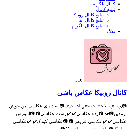
کانال تلگرام
تبلیغ کانال
تبلیغ کانال روبیکا
تبلیغ کانال ایتا
تبلیغ کانال تلگرام
بلاگ
310
کانال روبیکا عکاس باشی
📷ܢ̣ܢܚܩܢ ߊ‌ܠܠܘ ߊ‌ܠܝ‌حܩࡍ߭ ߊ‌ܠܝ‌حࡅ࡙ܩܢ📷 به دنیای عکاسی من خوش
اومدین📷💜 📷ایده عکاسی✔️ ✔️ژست عکاسی📷 📷اموزش
عکاسی✔️ ✔️عکاسی عروس📷 📷عکاسی کودک✔️ ✔️عکاسی