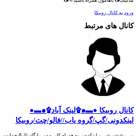
مدلینگ📷 باهامون همراه باشید💜📷
ورود به کانال روبیکا
کانال های مرتبط
کانال روبیکا ●▬๑۩لینک آباد۩๑▬●
لینکدونی/گپ/گروه یاب//فالو/چت/روبیکا
﷽ لینکدونی به همراه کلی ممبر رایگان🥇💪 حمایت