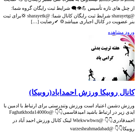
از چنل های تازه تأسیس 💪⁦👁️‍🗨️⁩ شرایط ثبت رایگان گروه شما:
@sharayetg شرایط ثبت رایگان کانال شما: @sharayetk 💢برای ثبت
بنر عضویت در کانال اجباری میباشد💢 ✔رضایت […]
ورود
مشاهده
کانال روبیکا ورزش احمداباد(روبیکا)
ورزش دشمن اعتیاد است ورزش وتندرستی برای ارتباط با ادمین با
ایدی زیر در ارتباط باشید امیدقاسمی👇👇 @Faghatkhoda14000o
احمدقادری👇👇 @Wiekwwbwn لینک کانال ورزش احمد آباد در
روبیکا👇👇 @varzesheahmadabad