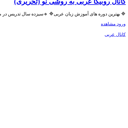
کانال روبیکا عربی به روشی نو (تحریری)
🔷️ بهترین دوره های آموزش زبان عربی🔷️ 🔹️سیزده سال تدریس در مناطق ۱ و ۳ و ۴ تهران 🔹️دبیرمدارس دانش،سلام،سپهر،نگرش،مصباح 🔹️مولف کتاب عربی جامع و همراه عربی ahriri.ir
ورود
مشاهده
کانال عربی