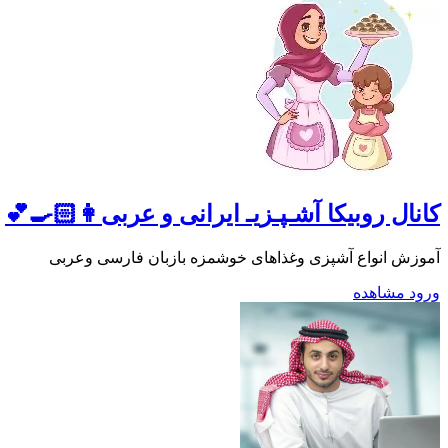
کانال روبیکا آشـپـزیـ ایرانی و عربی👩🏻‍🍳💕
آموزش انواع آشپزی وغذاهای خوشمزه بازبان فارسی وعربی
ورود
مشاهده