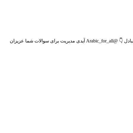
حبیب زایرامامین هستم مدرس مکالمه عربی کمکت میکنم خیلی راحت عربی رو حرف بزنی♥️ شماره تماس👇 ۰۹۱۴۲۲۴۰۱۳۴ آیدی ادمین تبادل 👇 @Arabic_for_all آیدی مدیریت برای سوالات شما عزیزان