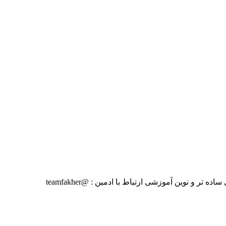
🧑‍🏫 برگزاری کلاسهای درسی ابتدایی و متوسطه اول و دوم 📝 برگزاری آزمونهای مستمر با تشریح ویدیویی سوالات 💯 تدریس به شیوه های ساده تر و نوین آموزشی ارتباط با ادمین : @teamfakher