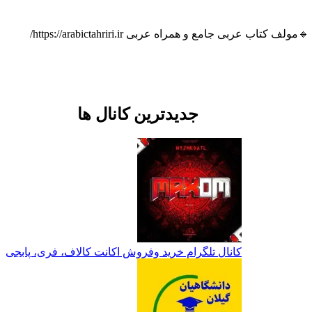
جدیدترین کانال ها
کانال تلگرام خرید وفروش اکانت کالاف، فری، پابجی