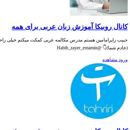
کانال روبیکا آموزش زبان عربی برای همه
(خادم شما)👇 @Habib_zayer_emamin
ورود
مشاهده