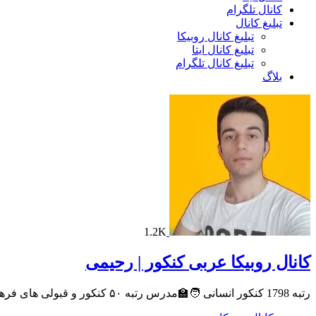
کانال تلگرام
تبلیغ کانال
تبلیغ کانال روبیکا
تبلیغ کانال ایتا
تبلیغ کانال تلگرام
بلاگ
1.2K
کانال روبیکا عربی کنکور | رحیمی
رتبه 1798 کنکور انسانی 🧑‍🏫مدرس رتبه ۵۰ کنکور و قبولی های فرهنگیان اینجا قراره عربی رو حرفه ای 😎یاد بگیری برای شروع پست هارو چک کن 💪