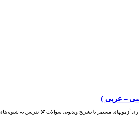
سی – عربی )