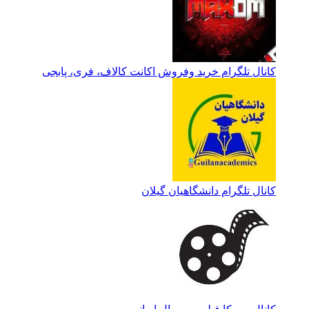
کانال تلگرام خرید وفروش اکانت کالاف، فری، پابجی
کانال تلگرام دانشگاهیان گیلان