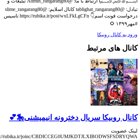
ا﷽ا ارتباط با ما: @Admin_rangarang80 تبلیغات و
تبادل: @tablighat_rangarang80 کانال اسلایم: @slime_rangarang80
درخواست فونت اسم👇 https://rubika.ir/post/wxLFkLgCFn تاسیس
#مه
ورود به کانال رو
کانال های مر
کانال روبیکا سریال دخترونه انیمیشنی
لینک عض
https://rubika.ir/joinc/CBDICCEG0UMJKDTJLXIBODWSFSDRY