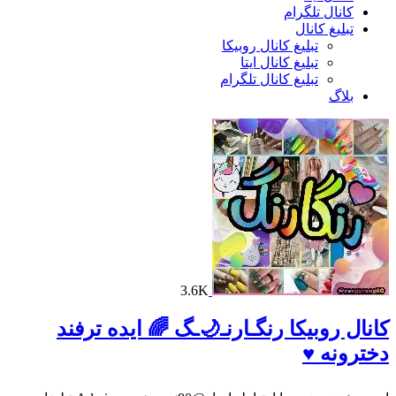
کانال تلگرام
تبلیغ کانال
تبلیغ کانال روبیکا
تبلیغ کانال ایتا
تبلیغ کانال تلگرام
بلاگ
3.6K
ال روبیکا رنگـارنـ🌙ـگ 🌈 ایده ترفند
رونه ♥️