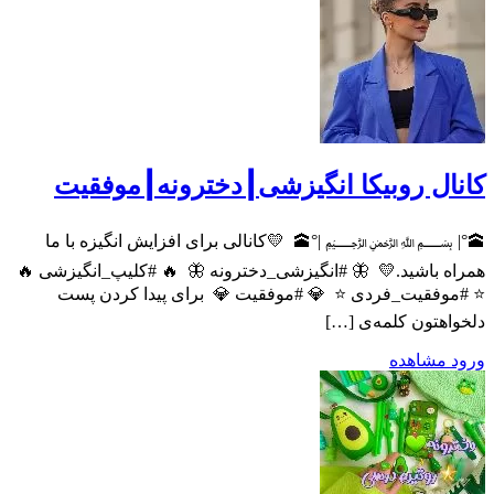
کانال روبیکا انگیزشی┃دخترونه┃موف
‌🕋°| ﷽ |°🕋 ‌ 💛کانالی برای افزایش انگیزه با
همراه باشید.💛 ‌ 🦋 #انگیزشی_دخترونه 🦋 ‌ 🔥 #کلیپ_انگیزشی 
⭐ #موفقیت_فردی ⭐ ‌ 💎 #موفقیت 💎 ‌ برای پیدا کردن
دلخواهتون کلمه‌ی
مشاهده
و