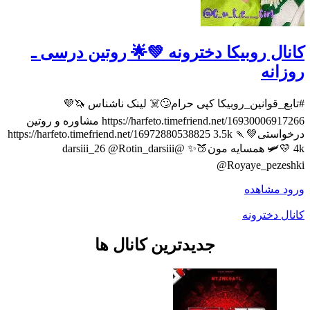
ال روبیکا دخترونه 💚🌟 روتین درسی ـ
انه
ع_قوانین_روبیکا کپی حرام🙄☠️ لینک ناشناس 🦄💜
https://harfeto.timefriend.net/16930006917266 مشاوره و روتین
درخواستی💚🍡 https://harfeto.timefriend.net/16972880538825 3.5k
🛩💛 4k همسایه مون🍑✨ @darsiii_26 @Rotin_darsiii
@Royaye_peze
د
مشاهده
ل دخترونه
جدیدترین کانال ها