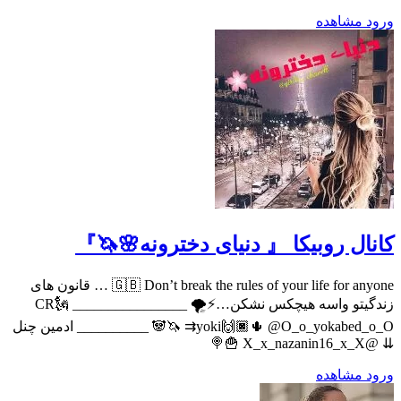
د
مشاهده
ال روبیکا 『 دنیای دخترونه🌸🦄』
🇬🇧 Don’t break the rules of your life for anyone … قانون های
زندگیتو واسه هیچکس نشکن…⚡️🌪 ________________ CR🗽
⇉yoki🙌🏿🌵 @O_o_yokabed_o_O 🦄🐼 __________ ادمین چنل
⇊ @X_x
د
مشاهده