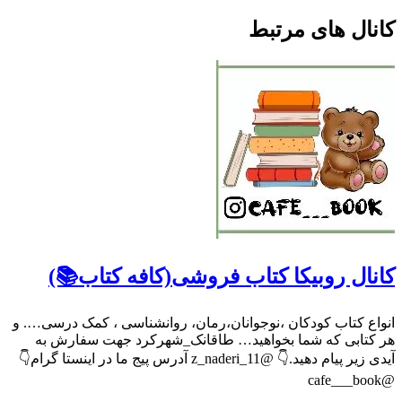
کانال های مرتبط
کانال روبیکا کتاب فروشی(کافه کتاب📚)
انواع کتاب کودکان ،نوجوانان،رمان، روانشناسی ، کمک درسی…. و
هر کتابی که شما بخواهید… طاقانک_شهرکرد جهت سفارش به
آیدی زیر پیام دهید.👇 @z_naderi_11 آدرس پیج ما در اینستا گرام👇
@cafe___book