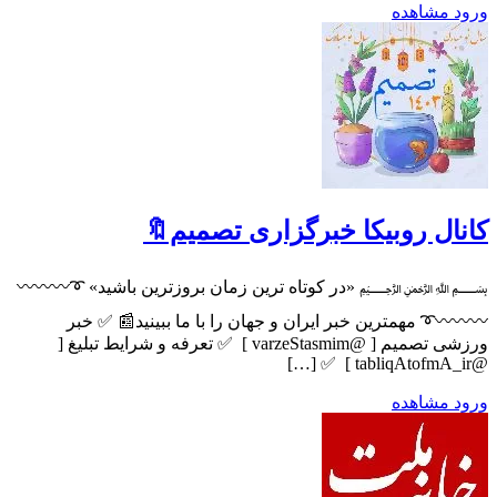
ورود
مشاهده
کانال روبیکا خبرگزاری تصمیم🔖
‌﷽‌ «در کوتاه ترین زمان بروزترین باشید» ‌➰〰〰〰
〰〰〰➰ مهمترین خبر ایران و جهان را با ما ببینید📰 ✅ خبر
ورزشی تصمیم [ @varzeStasmim ] ‌ ✅ تعرفه و شرایط تبلیغ [
@tabliqAtofmA_ir ] ‌ ✅ […]
ورود
مشاهده