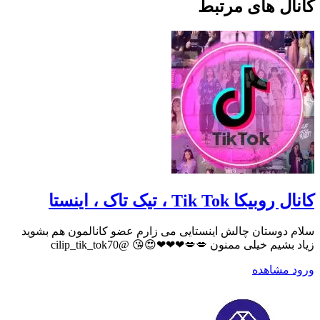
کانال های مرتبط
کانال روبیکا Tik Tok ، تیک تاک ، اینستا
سلام دوستان چالش اینستایی می زارم عضو کانالمون هم بشوید
زیاد بشیم خیلی ممنون 💋💋❤❤❤😍😘 @cilip_tik_tok70
ورود
مشاهده