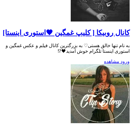
کانال روبیکا [ کلیپ غمگین 🖤استوری اینستا]
به نام تنها خالق هستی♡ به بزرگترین کانال فیلم و عکس غمگین و
استوری اینستا تلگرام خوش آمدید🖤⁉️
ورود
مشاهده