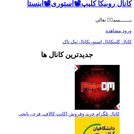
کانال روبیکا کلیپ📽استوری📽اینستا
بـــــــسمةٖ تعالی
ورود
مشاهده
کانال کلیپ
کانال استوری
کانال تیک تاک
جدیدترین کانال ها
کانال تلگرام خرید وفروش اکانت کالاف، فری، پابجی