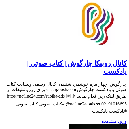
کانال روبیکا چارگوش | کتاب صوتی |
پادکست
چارگوش؛ چهار مزه خوشمزه شنیدن! کانال رسمی وبسایت کتاب
صوتی و پادکست چارگوش chaargoosh.com برای رزرو تبلیغات از
طریق لینک زیر اقدام نمایید ✳️ https://netline24.com/rubika-ads 🆔️
@netline24_ads ☎️ 02191016695 #کتاب_صوتی کتاب صوتی
#پادکست پادکست
ورود
مشاهده