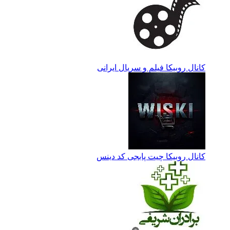
کانال روبیکا فیلم و سریال ایرانی
کانال روبیکا چیت پابجی کد دینس