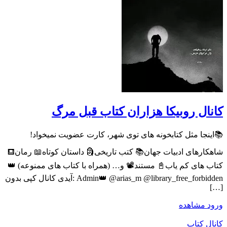
کانال روبیکا هزاران کتاب قبل مرگ
📚اینجا مثل کتابخونه های توی شهر، کارت عضویت نمیخواد!
شاهکارهای ادبیات جهان📚 کتب تاریخی🗿 داستان کوتاه📖 رمان⛾
کتاب های کم یاب📓 مستند📽 و… (همراه با کتاب های ممنوعه) 👑
Admin👑 @arias_m @library_free_forbidden :آیدی کانال کپی بدون
[…]
ورود
مشاهده
کانال کتاب