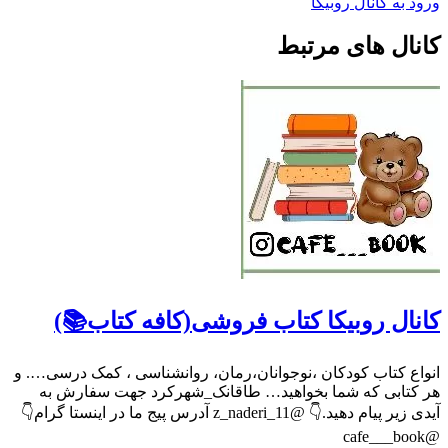
ورود به کانال روبیکا
کانال های مرتبط
کانال روبیکا کتاب فروشی(کافه کتاب📚)
انواع کتاب کودکان ،نوجوانان،رمان، روانشناسی ، کمک درسی…. و
هر کتابی که شما بخواهید… طاقانک_شهرکرد جهت سفارش به
آیدی زیر پیام دهید.👇 @z_naderi_11 آدرس پیج ما در اینستا گرام👇
@cafe___book