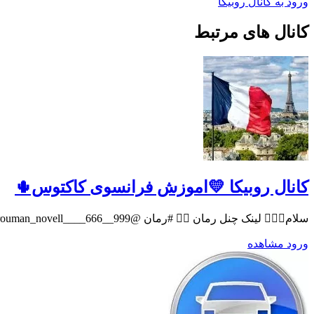
ورود به کانال روبیکا
کانال های مرتبط
کانال روبیکا 💛اموزش فرانسوی کاکتوس🌵
سلام💁🏻‍♀️ لینک چنل رمان 👇🏻 #رمان @rouman_novell____666__999
ورود
مشاهده