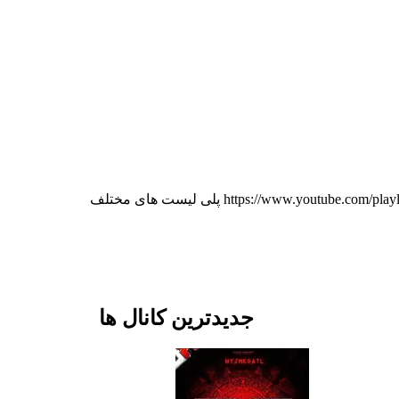
کانال آموزش زبان انگلیسی به سبک بامبو از مبتدی تا پیشرفته تمامی دروس از الفبا https://www.youtube.com/playlist list=PLfvO0lX1t_Wz3p5mkkEfoTWQ18OR5SNr1 پلی لیست های مختلف
جدیدترین کانال ها