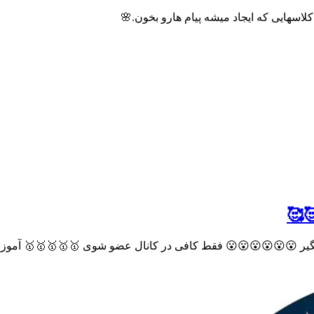
لاسهایی که ایجاد میشه پیام هارو بخون.🌸
🥰
د بگیر 😮😮😮😮😮😮 فقط کافی در کانال عضو شوی 🥇🥇🥇🥇🥇 آموزش