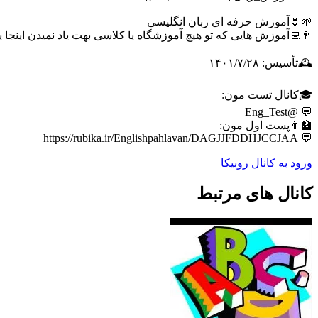
🌱🌷آموزش حرفه ای زبان انگلیسی
👨‍💻آموزش هایی که تو هیچ آموزشگاه یا کلاسی بهت یاد نمیدن اینجا ی
🕰تأسیس: ۱۴۰۱/۷/۲۸
🎓کانال تست مون:
💬 @Eng_Test
‌👨‍🏫پست اول مون:
💬 https://rubika.ir/Englishpahlavan/DAGJJFDDHJCCJAA
ورود به کانال روبیکا
کانال های مرتبط