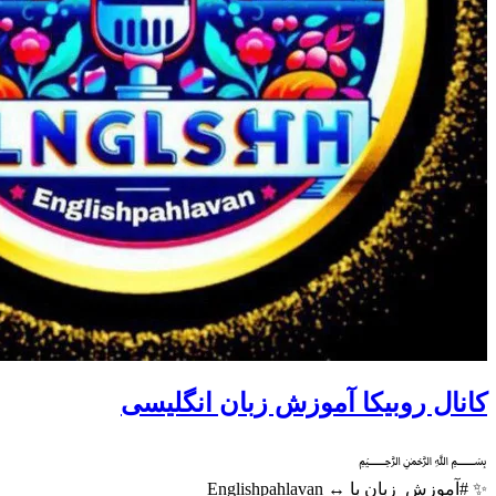
کانال روبیکا آموزش زبان انگلیسی
﷽
‌✨ #آموزش_زبان با ↔️ Englishpahlavan