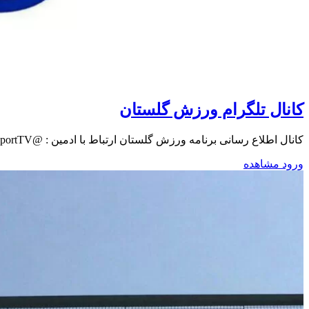
کانال تلگرام ورزش گلستان
کانال اطلاع رسانی برنامه ورزش گلستان ارتباط با ادمين : @GolestanSportTV ربات تلگرامی: @iribgolestanbot
ورود
مشاهده