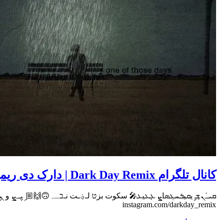
کانال تلگرام Dark Day Remix | دارک دی ریمیکس
instagram.com/darkday_remix