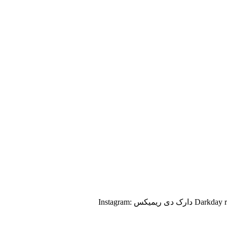
ܩܝ̇ߺܢ̣ܫ ިیܩیܭܚܓܣߊ‌ܨ ܥܼܥ‌‌یܥ‌‌🎤 سکوت بزט لـ؋ـت نـבـہ🙃🙌🏼 ިܝ݆ߺܨ و ܢ݆ߺߊ‌ܢ݆ߺ🎶ܙ ܣܩܝ‌ߊ‌ܘ ܢ̣ߊ ܭܠیܢ݆ߺܙ 🎥 ܦ̇وܝ‌وߊ‌ܝ‌ܥ‌‌ ܭܔ ܢ̣ܦ̈یܘ ܩطܠܫ ܢܚ݅ܔ💪🏻 Darkday remix دارک دی ریمیکس Instagram: