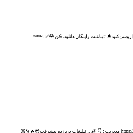
❮لاکچری ترین کانال کلیپ ریمیکس رایگان❯ ‌ •منبع‌ اصلی #اهنگ های اینستاگرام ‌• ‌ تبلیغات پر جذب 🤩👑 @TabLlGhat_Shah #اعلان‌کانال‌را‌روشن‌کنید🔔 #بـا.نـت.رایـگان.دانلود.ڪن 🤩✅ ᶜʰᵃⁿᵉˡˡ²:
🔴بزرگترین کانال تلگرامی بودیم که کوچ کردیم ایتا 👌🫀 😉♥️ لینک کانال جهت اوردن عضو 👇🏽 https://eitaa.com/joinchat/250871892Cebb2958682 مدیریت : 👇 @… تبلیغات پربازده پیشرفت😎🔥👇🏼