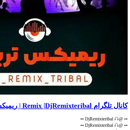
کانال تلگرام Remix |DjRemixteribal | ریمیکس تریبال
•• @DjRemixteribal 𖦤 ••
•• @DjRemixteribal 𖦤 ••