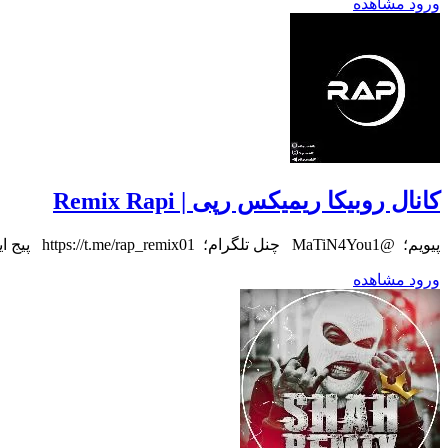
ورود
مشاهده
کانال روبیکا ریمیکس رپی | Remix Rapi
‌پیویم؛ ‌ @MaTiN4You1‌ ‌ ‌ چنل تلگرام؛ ‌ https://t.me/rap_remix01 ‌ ‌ پیج اینستاگرام؛ ‌ https://www.instagram.com/rap_remix01 igsh=OGQ5ZDc2ODk2ZA==
ورود
مشاهده