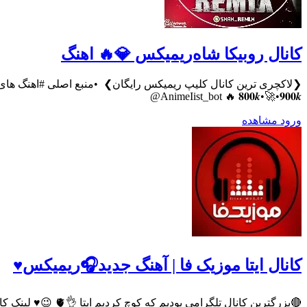
کانال روبیکا شاه‌ریمیکس 💎🔥 اهنگ
@AnimeIist_bot 🔥 𝟖𝟎𝟎𝒌•🚀•𝟗𝟎𝟎𝒌
ورود
مشاهده
کانال ایتا موزیک فا | آهنگ جدید🎧ریمیکس♥️