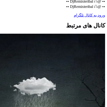
•• @DjRemixteribal 𖦤 ••
•• @DjRemixteribal 𖦤 ••
ورود به کانال تلگرام
کانال های مرتبط