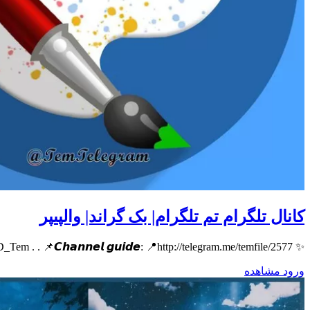
کانال تلگرام تم تلگرام| بک گراند| والپیپر
✨ 𝙒𝙚𝙡𝙘𝙤𝙢𝙚 𝙩𝙤 𝙩𝙝𝙚 𝙘𝙝𝙖𝙣𝙣𝙚𝙡 ✨ . . . 👨‍💻𝘼𝙙𝙢𝙞𝙣: ❥ @AD_Tem . . 📌𝘾𝙝𝙖𝙣𝙣𝙚𝙡 𝙜𝙪𝙞𝙙𝙚: 📍http://telegram.me/temfile/2577
ورود
مشاهده