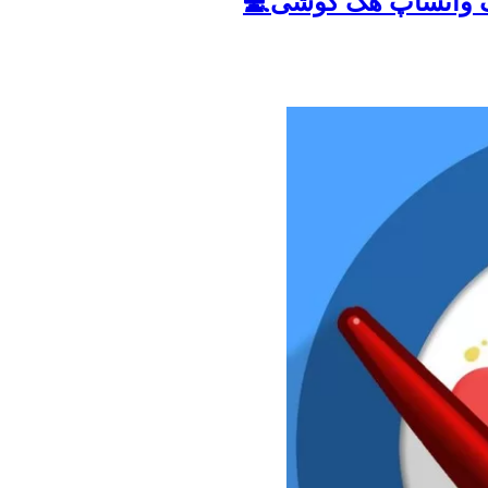
هک واتساپ هک گوشی💻