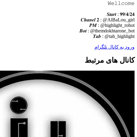
𝚆𝚎𝚕𝚕𝚌𝚘𝚖𝚎
𝑺𝒕𝒂𝒓𝒕 : 𝟗𝟗/𝟒/𝟐𝟒
𝑪𝒉𝒂𝒏𝒆𝒍 𝟐 : @AlBaLou_girl
𝑷𝑴 : @highlight_robot
𝑩𝒐𝒕 : @themdokhtarone_bot
𝑻𝒂𝒃 : @tab_highlight
ورود به کانال تلگرام
کانال های مرتبط