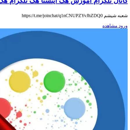
کانال تلگرام آموزش هک اینستا هک تلگرام 
شعبه شیشم https://t.me/joinchat/q1nCNUPZYvJhZDQ0
ورود
مشاهده