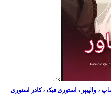
2.4K
تساپ ، والپیپر ، استوری فیک ، کادر استوری