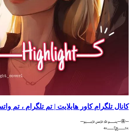
کانال تلگرام کاور هایلایت | تم تلگرام ، تم وا
─🦋─﷽─
⁴ᴷ──🚀──⁵ᴷ