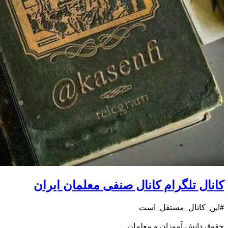
کانال تلگرام کانال صنفی معلمان ایران
#این_کانال_مستقل_است
حقوق دانش آموزان و معلمان