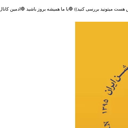
 🛑با ما همیشه بروز باشید 🛑ادمین کانال: @farhangianUniversity98 🛑تبلیغات: @tising431