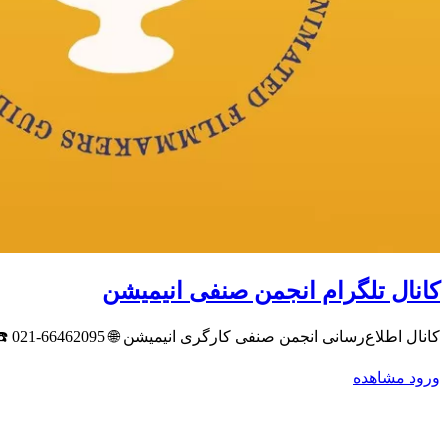
کانال تلگرام انجمن صنفی انیمیشن
کانال اطلاع‌رسانی انجمن صنفی کارگری انیمیشن 🌐 www.animationguild.ir ✉️ info@animationguild.ir ☎️ 021-66462095 📍خانه سینما ٢، خیابان وصال شیرازی، تقاطع طالقانی، پلاک ٢٨
ورود
مشاهده