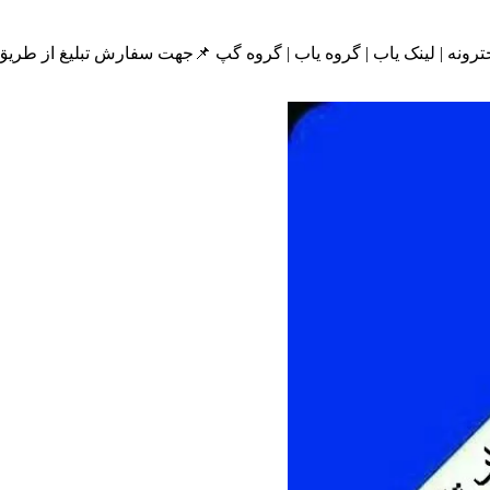
ینک یاب | گروه یاب | گروه گپ 📌جهت سفارش تبلیغ از طریق ربات زیر اقدام کنید.