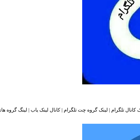
نک کانال تلگرام | لینک گروه چت تلگرام | کانال لینک یاب | لینگ گروه های