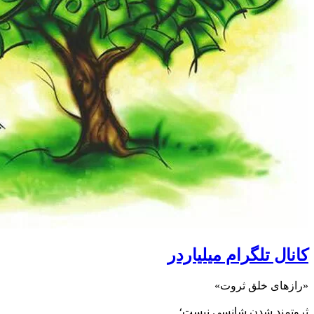
کانال تلگرام میلیاردر
«رازهای خلق ثروت»
ثروتمند شدن شانسی نیست؛