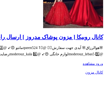
کانال روبیکا [ مزون پوشاک مدروز ] ارسال را
@moderouz_lebas5 5️⃣لوازم خانگی 😍↙️ @moderouz_kala 6️⃣رضایت مشتری😍↙️ @moderouz_rezayat مدیریت:مریم هادی حقی
ورود
مشاهده
کانال مزون