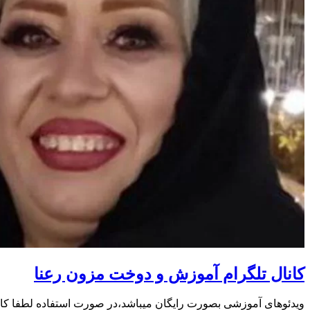
کانال تلگرام آموزش و دوخت مزون رعنا
ویدئوهای آموزشی بصورت رایگان میباشد،در صورت استفاده لطفا کانال را معر