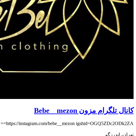
کانال تلگرام مزون Bebe__mezon
https://instagram.com/bebe__mezon igshid=OGQ5ZDc2ODk2ZA==
تهران، اندرزگو