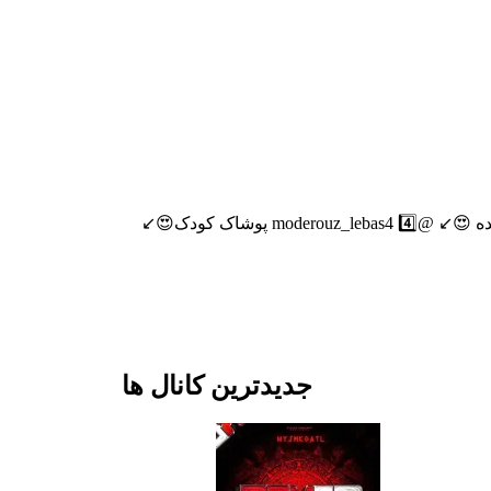
🌸هوالرزاق🌸 آیدی جهت سفارش👈🏻 @queen524 1⃣مانتو 😍↙️ @moderouz_lebas2 2️⃣کیف‌وکفش 😍↙️ @moderouz_lebas3 3️⃣پوشاک عمده 😍↙️ @moderouz_lebas4 4️⃣ پوشاک کودک😍↙️
جدیدترین کانال ها