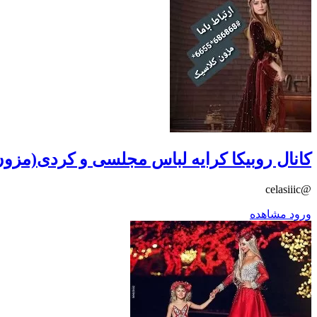
کانال روبیکا کرایه لباس مجلسی و کردی(مزو
@celasiiic
ورود
مشاهده