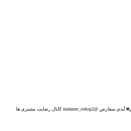
با بیش از ۵ سال فروش اینترنتی در تلگرام و اینستاگرام انواع لباس مجلسی، اسپرت، مانتو، کیف، کفش، روسری و. … خرید حضوری نداریم❌ آیدی سفارش @madame_eshop2 کانال رضایت مشتری ها