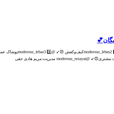
یگان💕