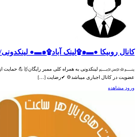
کانال روبیکا ●▬๑۩لینک آباد۩๑▬● لینکدونی/گپ/گروه یاب//فالو/چت/روبیکا
عضویت در کانال اجباری میباشد💢 ✔رضایت […]
ورود
مشاهده