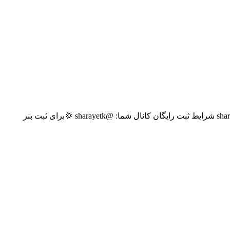
﷽ لینکدونی به همراه کلی ممبر رایگان🥇💪 حمایت از چنل های تازه تأسیس 💪⁦👁️‍🗨️⁩ شرایط ثبت رایگان گروه شما: @sharayetg شرایط ثبت رایگان کانال شما: @sharayetk 💢برای ثبت بنر