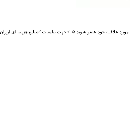
✡️ ☜جهت تبلیغات ✅تبلیغ هزینه ای ارزان : @linkdoniV 🦉قویترین ربات ضد لینک رایگان بدون تبلیغ🔻 