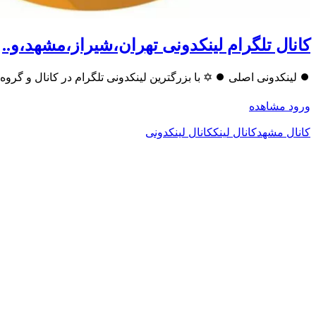
کانال تلگرام لینکدونی تهران،شیراز،مشهد،و..
⏺️ لینکدونی اصلی ⏺️ ✡️ با بزرگترین لینکدونی تلگرام در کانال و گروه مورد علاقـه خود عضو شوید 
ورود
مشاهده
کانال مشهد
کانال لینک
کانال لینکدونی