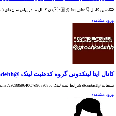
💥ادمین کانال 👇 🆔 @shop_shz 💥آیدی کانال ما در پیام‌رسان‌های ( تلگرام ، ایتا ، سروش ، روبیکا ، چتزی ، بله ، گپ ، آیگپ ، بالونت و پیج اینستاگرام👇 🆔 @kharid_forosh_shop 🆔 @zapas_all
ورود
مشاهده
کانال ایتا لینکدونی گروه کدهثبت لینک @grouhkadehh لینکدونی linkdoni گروه
تبلیغات @dtcontact شرایط ثبت لینک https://eitaa.com/joinchat/2928869640C7d968a08bc ادمین جدید لینکدونی گروه کده @Admin_grouhkadehh
ورود
مشاهده