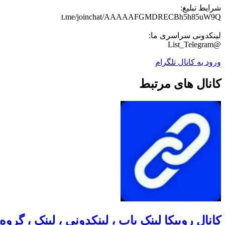
شرایط تبلیغ:
t.me/joinchat/AAAAAFGMDRECBh5h85uW9Q
لینکدونی سراسری ما:
@List_Telegram
ورود به کانال تلگرام
کانال های مرتبط
کانال روبیکا لینک یاب ، لینکدونی ، لینک ، گروه