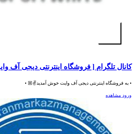
کانال تلگرام [ فروشگاه اینترنتی دیجی آف وایت | digi offwhite
• به فروشگاه اینترنتی دیجی آف وایت خوش آمدید✌️🏼 •
ورود
مشاهده