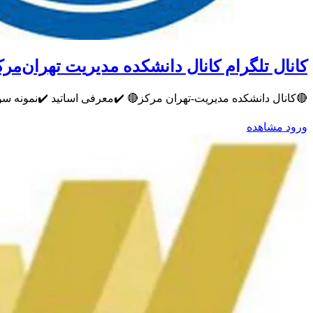
کانال تلگرام کانال دانشکده مدیریت تهران‌مرک
🔴کانال دانشکده مدیریت-تهران مرکز🔴 ✔️معرفی اساتید ✔️نمونه س
ورود
مشاهده