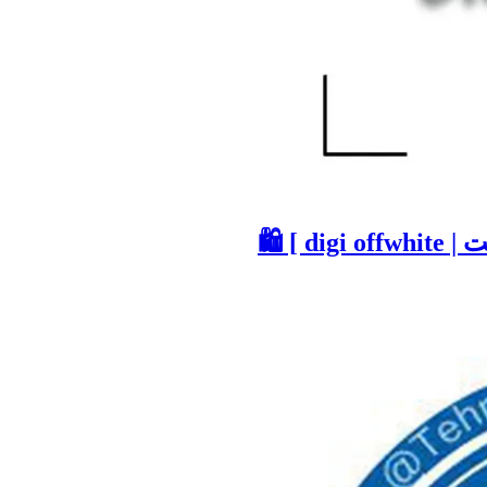
 ] 🛍