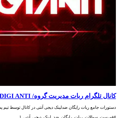
کانال تلگرام ربات مدیریت گروه/ DIGI ANTI
دستورات جامع ربات رایگان ضدلینک دیجی آنتی در کانال توسط تیم پ
#فهرست_سوالات_ربات_رایگان_ضد_لینک_دیجی_آنتی_1