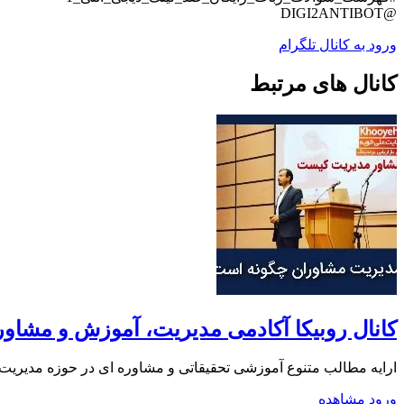
@DIGI2ANTIBOT
ورود به کانال تلگرام
کانال های مرتبط
کانال روبیکا آکادمی مدیریت، آموزش و مشاو
ارایه مطالب متنوع آموزشی تحقیقاتی و مشاوره ای در حوزه مدیریت khooyeh.ir و khooyeh.com و marketingdoctor.ir doctorsales.ir صفحه اینستاگرام tp://instagram.com/khooyeh.ir
ورود
مشاهده