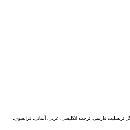
مه ترجمه گوگل فارسی و انگلیسی به 100 زبان زنده دنیا؛ مترجم گوگل اندروید 4 ترجمه آفلاین و آنلاین متن، عکس و سند PDF گوگل ترنسلیت فارسی، ترجمه انگلیسی، عربی، آلمانی، فرانسوی،