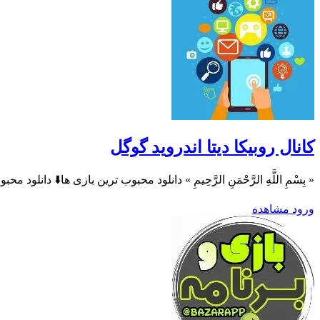
کانال روبیکا دیتا اندروید گوگل
« بِسْمِ اللَّهِ الرَّحْمَنِ الرَّحِيمِ » دانلود محبوب ترین بازی ها⬇️ دانل
ورود
مشاهده