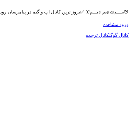
🌸﷽🌸 ✅بروز ترین کانال اپ و گیم در پیامرسان روبیکا 🔴جدیدترین
ورود
مشاهده
کانال گوگل
کانال ترجمه