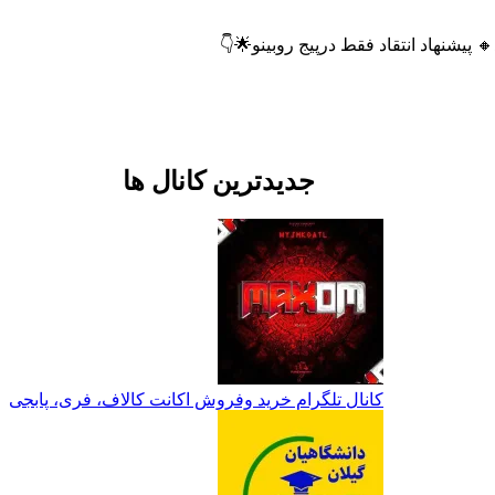
یشنهاد انتقاد فقط درپیج روبینو🌟👇
جدیدترین کانال ها
کانال تلگرام خرید وفروش اکانت کالاف، فری، پابجی