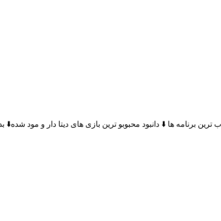
ود محبوب ترین برنامه ها ⬇️ دانبود محبوبو ترین بازی های دیتا دار و مود شده⬇