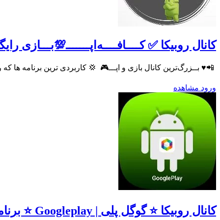
کانال روبیکا ✅ کــــافــــهﺍپـــــــ💯‌بـــازی را
‌ 📲♥️ بــزرگ‌ترین کانال بازی و اپـــ🎮 ‌ 💢 کاربردی ترین برنامه ها که روی همه #موبایل ها لازم
ورود
مشاهده
کانال روبیکا ⭐️ گوگل پلی | Googleplay ⭐️ برنامه و بازی اندروید موبایل