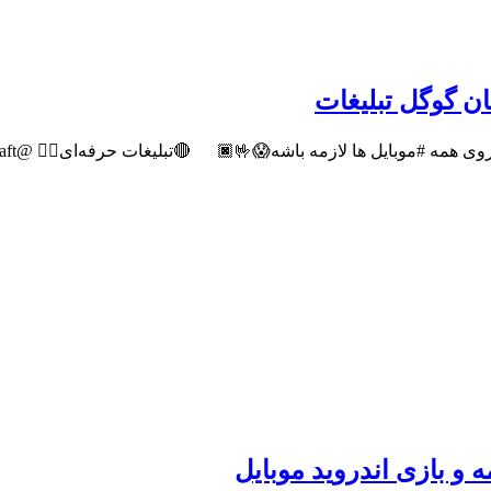
یگان گوگل تبلیغات
ه باشه😱🤟🏿 ‌ ‌ ‌ ‌ ‌ 🔴تبلیغات حرفه‌ای👈🏿 @Pishraft 🧗🏻‍♂ ‌ ‌ ‌ به #روبینـوهامون یه […]