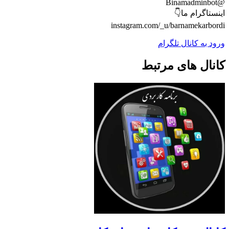
@Binamadminbot
اینستاگرام ما👇
instagram.com/_u/barnamekarbordi
ورود به کانال تلگرام
کانال های مرتبط