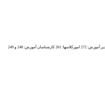
کانال اطلاع رسانی مرکز علمی کاربردی جهاد دانشگاهی مشهد پیش شماره مرکز: 31997 دبیرخانه: 246 مسوول کاربینی و کارورزی: 278 مدیر آموزش: 272 امورکلاسها: 261 کارشناسان آموزش: 248 و 249