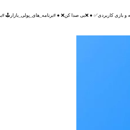
.الله.الرحمان.الرحیم🌹 ╠═ ● 🇮🇷خوش امدید🇮🇷 برنامه و بازی کاربردی✅ ● ❌بی صدا کن❌ ● #