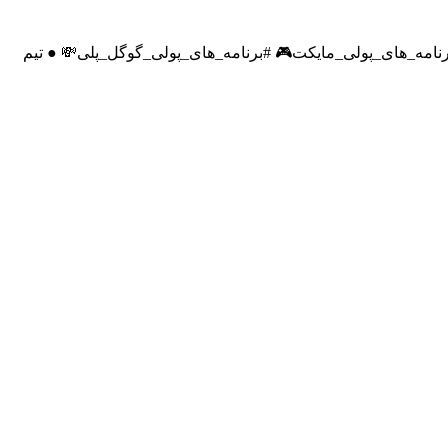
برنامه_های_پولی_بازار🕹 #برنامه_های_پولی_مایکت🎮 #برنامه_های_پولی_گوگل_پلی💸 ● تیم