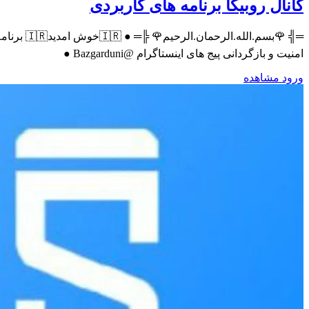
کانال روبیکا برنامه های کاربردی
═╣ 🌹بسم
امنیت و بازگردانی پیج های اینستاگرام @Bazgarduni ●
ورود
مشاهده