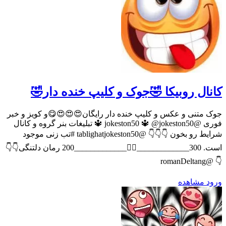
کانال روبیکا 🤣جوک و کلیپ خنده دار🤣
جوک متنی و عکس و کلیپ خنده دار رایگان😍😍😍😋و کویز و خبر
فوری @jokeston50 🔱 @jokeston50 🔱 تبلیغات بنر گروه و کانال
شرایط رو بخون 👇👇👇 @tablighatjokeston50 #تب زنی موجود
است. 300_____________🚴‍♂️_____________200 رمان دلتنگی👇👇
👇 @romanDeltang
ورود
مشاهده