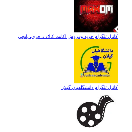
کانال تلگرام خرید وفروش اکانت کالاف، فری، پابجی
کانال تلگرام دانشگاهیان گیلان