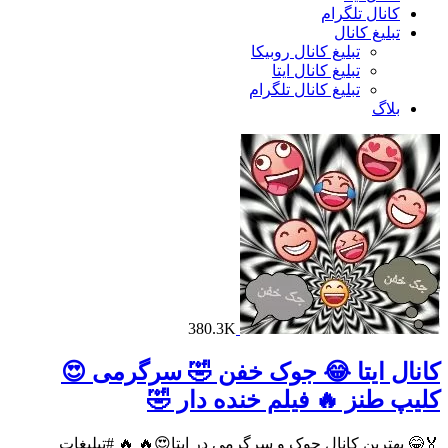
کانال تلگرام
تبلیغ کانال
تبلیغ کانال روبیکا
تبلیغ کانال ایتا
تبلیغ کانال تلگرام
بلاگ
380.3K
کانال ایتا 😂 جوک خفن 🤣 سرگرمی 😍
کلیپ طنز 🔥 فیلم خنده دار 🤣
🏅😂 بهترین کانال جوک و سرگرمی در ایتا😍🔥 🔥 #تبلیغات