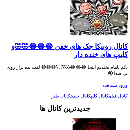
کانال روبیکا جک های خفن 😂😂😂🤣🤣و
کلیپ های خنده دار
یکم باهام بخندیم اینجا 😂😂😂🤣🤣🤣😅😅😅 لفت نده بزار روی
بی صدا 🔇
ورود
مشاهده
کانال فیلم
کانال کلیپ
کانال خنده
کانال طنز
جدیدترین کانال ها