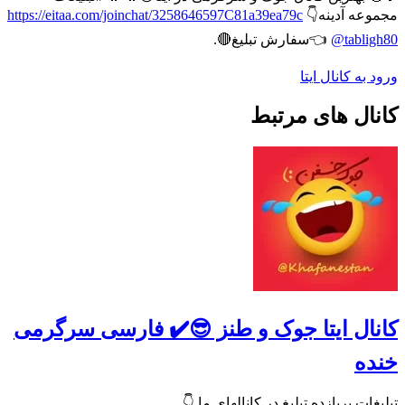
مجموعه آدینه👇
https://eitaa.com/joinchat/3258646597C81a39ea79c
@tabligh80
👈سفارش تبلیغ🔴.
ورود به کانال ایتا
کانال های مرتبط
کانال ایتا جوک و طنز 😎✔️ فارسی سرگرمی
خنده
تبلیغات پربازده تبلیغ در کانالهای ما 👇