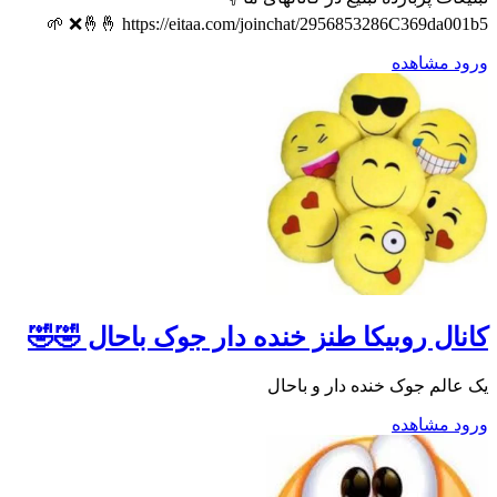
https://eitaa.com/joinchat/2956853286C369da001b5 🤞🤞❌ 🌱
ورود
مشاهده
کانال روبیکا طنز خنده دار جوک باحال 🤣🤣
یک عالم جوک خنده دار و باحال
ورود
مشاهده