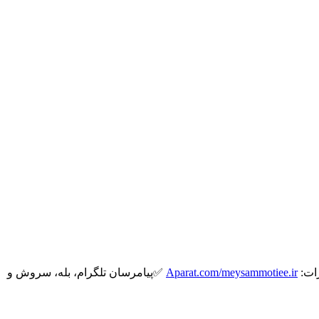
ات:
Aparat.com/meysammotiee.ir
✅پیامرسان تلگرام، بله، سروش و