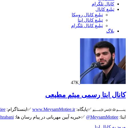
کانال تلگرام
تبلیغ کانال
تبلیغ کانال روبیکا
تبلیغ کانال ایتا
تبلیغ کانال تلگرام
بلاگ
47K
کانال ایتا رسمی میثم مطیعی
﷽ ✅پایگاه:
www.MeysamMotiee.ir
✅اینستاگرام:
iee
ایتا:
@MeysamMotiee
✅خیریه آیین مهربانی در پیام رسان ها:
rabani
ورود به کانال ایتا