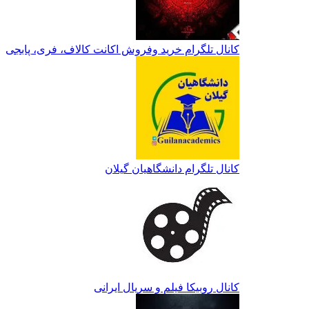
کانال تلگرام خرید وفروش اکانت کالاف، فری، پابجی
کانال تلگرام دانشگاهیان گیلان
کانال روبیکا فیلم و سریال ایرانی