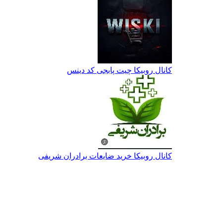
کانال روبیکا چیت پابجی کد دینس
کانال روبیکا خرید ضایعات برادران شریفی