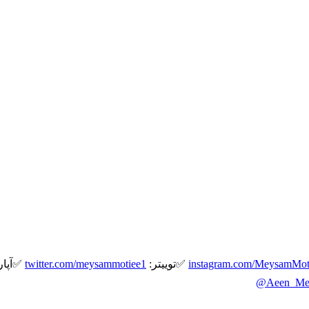
instagram.com/MeysamMot
✅توییتر:
twitter.com/meysammotiee1
✅آپار
@Aeen_Meh